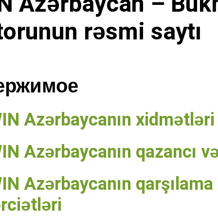
N Azərbaycan – Buk
torunun rəsmi saytı
ержимое
IN Azərbaycanın xidmətləri 
IN Azərbaycanın qazancı və 
IN Azərbaycanın qarşılama ş
ciətləri