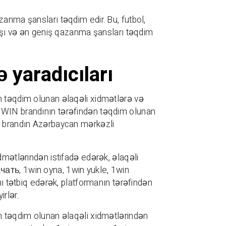
anma şansları təqdim edir. Bu, futbol,
axşı və ən geniş qazanma şansları təqdim
 yaradıcıları
n təqdim olunan əlaqəli xidmətlərə və
1WIN brandının tərəfindən təqdim olunan
r brandın Azərbaycan mərkəzli
dmətlərindən istifadə edərək, əlaqəli
ать, 1win oyna, 1win yukle, 1win
nı tətbiq edərək, platformanın tərəfindən
rlər.
n təqdim olunan əlaqəli xidmətlərindən