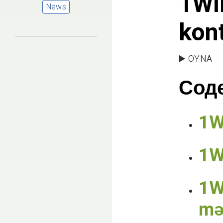
1WI
News
kon
▶️ OYNA
Сод
1W
1W
1W
mər