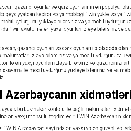
ycan, qazancı oyunlar və qarz oyunlarının ən populyar plat
ilə qeydiyyatdan keçirər və ya məbləği 1win yukle və ya 1win
 mobil uydurğunu yükləyə bilərsiniz və ya mobil uydurğunuz
da 1win aviator ilə ən yaxşı oyunları izləyə bilərsiniz və 
ycan, qazancı oyunları və qarz oyunları ilə əlaqəda olan 
ilə məlumatları izləyə bilərsiniz və ya mobil uydurğunuza 1
tor ilə ən yaxşı oyunları izləyə bilərsiniz və qazancınızı ar
 скачать ilə mobil uydurğunu yükləyə bilərsiniz və ya məblə
iz.
 Azərbaycanın xidmətləri 
ycan, bu bukmeker kontoru ilə bağlı məlumatları, xidmətləri
ərinə ən yaxşı məhsulu təqdim edir. 1WIN Azərbaycanın xidmə
 1WIN Azərbaycan saytında ən yaxşı və ən güvenli yollarla 