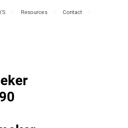
’S
Resources
Contact
eker
590