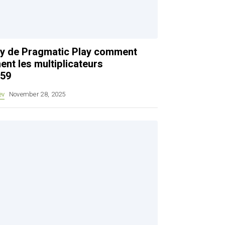
rty de Pragmatic Play comment
ent les multiplicateurs
.59
ev
November 28, 2025