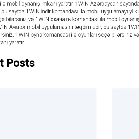
lə mobil oynanış imkanı yaratır. 1WIN Azərbaycan saytınd
, bu saytda 1WIN indir komandası ilə mobil uygulamayı yük
çə bilərsiniz və 1WIN скачать komandası ilə mobil oynanı
IN Aviator mobil uygulamasını təqdim edir, bu saytda 1WI
ərsiniz. 1WIN oyna komandası ilə oyunları seçə bilərsiniz
nı yaratır.
t Posts