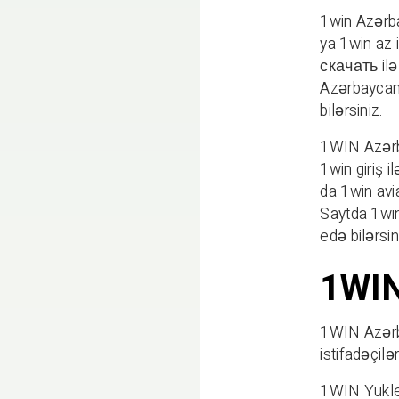
1win Azərba
ya 1win az 
скачать ilə
Azərbaycan-
bilərsiniz.
1WIN Azərba
1win giriş 
da 1win avia
Saytda 1win
edə bilərsin
1WIN
1WIN Azərba
istifadəçil
1WIN Yukle: