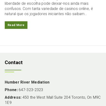
liberdade de escolha pode deixar-nos ainda mais
confusos. Com tanta variedade de casinos online, é
natural que os jogadores iniciantes não saibam...
Read More
Contact
Humber River Mediation
Phone:
647-323-2323
Address:
450 the West Mall Suite 204 Toronto, On M9C
1E9