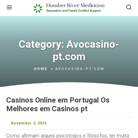
Category:
Avocasino-
pt.com
HOME
AVOCASINO-PT.COM
Casinos Online em Portugal Os
Melhores em Casinos pt
November 3, 2025
Como afirmam alguns psicólogos e filósofos, ter muita