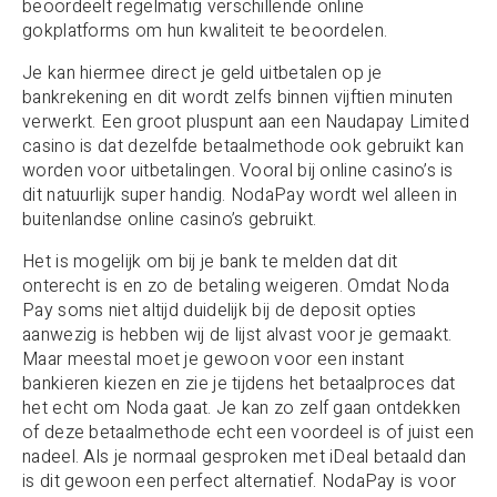
beoordeelt regelmatig verschillende online
gokplatforms om hun kwaliteit te beoordelen.
Je kan hiermee direct je geld uitbetalen op je
bankrekening en dit wordt zelfs binnen vijftien minuten
verwerkt. Een groot pluspunt aan een Naudapay Limited
casino is dat dezelfde betaalmethode ook gebruikt kan
worden voor uitbetalingen. Vooral bij online casino’s is
dit natuurlijk super handig. NodaPay wordt wel alleen in
buitenlandse online casino’s gebruikt.
Het is mogelijk om bij je bank te melden dat dit
onterecht is en zo de betaling weigeren. Omdat Noda
Pay soms niet altijd duidelijk bij de deposit opties
aanwezig is hebben wij de lijst alvast voor je gemaakt.
Maar meestal moet je gewoon voor een instant
bankieren kiezen en zie je tijdens het betaalproces dat
het echt om Noda gaat. Je kan zo zelf gaan ontdekken
of deze betaalmethode echt een voordeel is of juist een
nadeel. Als je normaal gesproken met iDeal betaald dan
is dit gewoon een perfect alternatief. NodaPay is voor