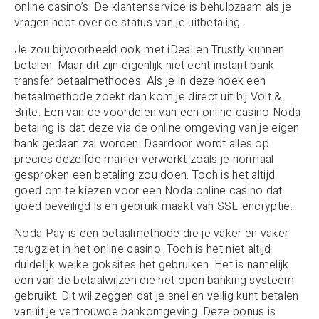
online casino’s. De klantenservice is behulpzaam als je
vragen hebt over de status van je uitbetaling.
Je zou bijvoorbeeld ook met iDeal en Trustly kunnen
betalen. Maar dit zijn eigenlijk niet echt instant bank
transfer betaalmethodes. Als je in deze hoek een
betaalmethode zoekt dan kom je direct uit bij Volt &
Brite. Een van de voordelen van een online casino Noda
betaling is dat deze via de online omgeving van je eigen
bank gedaan zal worden. Daardoor wordt alles op
precies dezelfde manier verwerkt zoals je normaal
gesproken een betaling zou doen. Toch is het altijd
goed om te kiezen voor een Noda online casino dat
goed beveiligd is en gebruik maakt van SSL-encryptie.
Noda Pay is een betaalmethode die je vaker en vaker
terugziet in het online casino. Toch is het niet altijd
duidelijk welke goksites het gebruiken. Het is namelijk
een van de betaalwijzen die het open banking systeem
gebruikt. Dit wil zeggen dat je snel en veilig kunt betalen
vanuit je vertrouwde bankomgeving. Deze bonus is