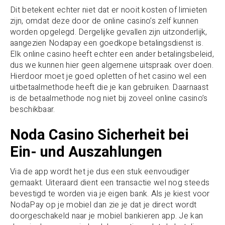
Dit betekent echter niet dat er nooit kosten of limieten
zijn, omdat deze door de online casino’s zelf kunnen
worden opgelegd. Dergelijke gevallen zijn uitzonderlijk,
aangezien Nodapay een goedkope betalingsdienst is.
Elk online casino heeft echter een ander betalingsbeleid,
dus we kunnen hier geen algemene uitspraak over doen.
Hierdoor moet je goed opletten of het casino wel een
uitbetaalmethode heeft die je kan gebruiken. Daarnaast
is de betaalmethode nog niet bij zoveel online casino’s
beschikbaar.
Noda Casino Sicherheit bei
Ein- und Auszahlungen
Via de app wordt het je dus een stuk eenvoudiger
gemaakt. Uiteraard dient een transactie wel nog steeds
bevestigd te worden via je eigen bank. Als je kiest voor
NodaPay op je mobiel dan zie je dat je direct wordt
doorgeschakeld naar je mobiel bankieren app. Je kan