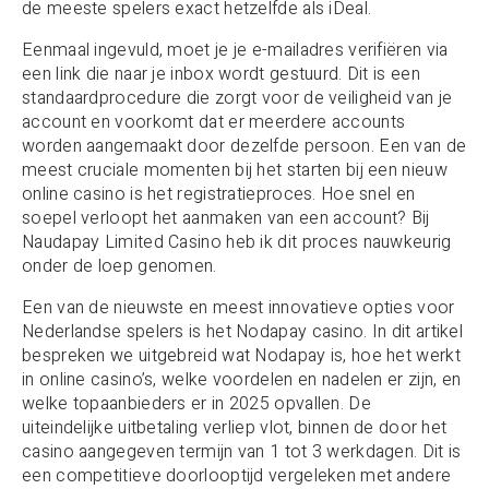
de meeste spelers exact hetzelfde als iDeal.
Eenmaal ingevuld, moet je je e-mailadres verifiëren via
een link die naar je inbox wordt gestuurd. Dit is een
standaardprocedure die zorgt voor de veiligheid van je
account en voorkomt dat er meerdere accounts
worden aangemaakt door dezelfde persoon. Een van de
meest cruciale momenten bij het starten bij een nieuw
online casino is het registratieproces. Hoe snel en
soepel verloopt het aanmaken van een account? Bij
Naudapay Limited Casino heb ik dit proces nauwkeurig
onder de loep genomen.
Een van de nieuwste en meest innovatieve opties voor
Nederlandse spelers is het Nodapay casino. In dit artikel
bespreken we uitgebreid wat Nodapay is, hoe het werkt
in online casino’s, welke voordelen en nadelen er zijn, en
welke topaanbieders er in 2025 opvallen. De
uiteindelijke uitbetaling verliep vlot, binnen de door het
casino aangegeven termijn van 1 tot 3 werkdagen. Dit is
een competitieve doorlooptijd vergeleken met andere