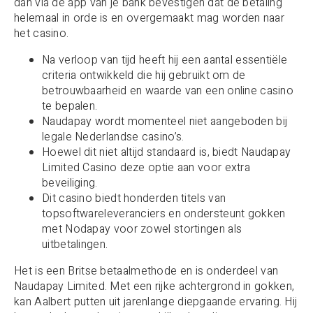
dan via de app van je bank bevestigen dat de betaling
helemaal in orde is en overgemaakt mag worden naar
het casino.
Na verloop van tijd heeft hij een aantal essentiële
criteria ontwikkeld die hij gebruikt om de
betrouwbaarheid en waarde van een online casino
te bepalen.
Naudapay wordt momenteel niet aangeboden bij
legale Nederlandse casino’s.
Hoewel dit niet altijd standaard is, biedt Naudapay
Limited Casino deze optie aan voor extra
beveiliging.
Dit casino biedt honderden titels van
topsoftwareleveranciers en ondersteunt gokken
met Nodapay voor zowel stortingen als
uitbetalingen.
Het is een Britse betaalmethode en is onderdeel van
Naudapay Limited. Met een rijke achtergrond in gokken,
kan Aalbert putten uit jarenlange diepgaande ervaring. Hij