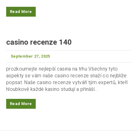
Read More
casino recenze 140
September 27, 2025
prozkoumejte nejlepší casina na trhu Všechny tyto
aspekty se vám naše casino recenze snaží co nejblíže
popsat. Naše casino recenze vytváří tým expertů, kteří
hloubkově každé kasino studují a přináší...
Read More