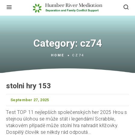
Category:
cz74
HOME
CZ74
stolni hry 153
September 27, 2025
Test TOP 11 nejlepších společenských her 2025 Hrou s
stejnou úlohou se může stát i legendární Scrabble,
vtakovém případě může stolní hra nahradit křížovky.
Dospělý člověk se někdy rád odpoutá...