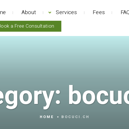
me
About
Services
Fees
FAQ
Book a Free Consultation
egory:
bocuc
HOME
BOCUCI.CH