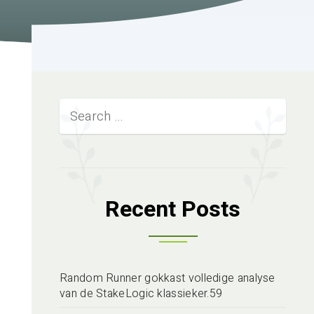
Recent Posts
Random Runner gokkast volledige analyse
van de StakeLogic klassieker.59