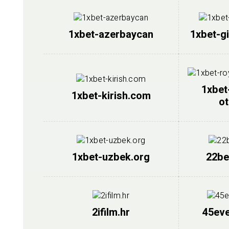
1xbet-azerbaycan
1xbet-gi
1xbet
1xbet-kirish.com
o
1xbet-uzbek.org
22be
2ifilm.hr
45eve