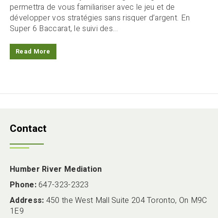
permettra de vous familiariser avec le jeu et de
développer vos stratégies sans risquer d’argent. En
Super 6 Baccarat, le suivi des...
Read More
Contact
Humber River Mediation
Phone:
647-323-2323
Address:
450 the West Mall Suite 204 Toronto, On M9C
1E9