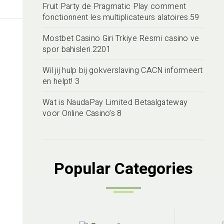
Fruit Party de Pragmatic Play comment
fonctionnent les multiplicateurs alatoires.59
Mostbet Casino Giri Trkiye Resmi casino ve
spor bahisleri.2201
Wil jij hulp bij gokverslaving CACN informeert
en helpt! 3
Wat is NaudaPay Limited Betaalgateway
voor Online Casino’s 8
Popular Categories