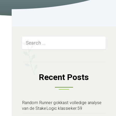
Recent Posts
Random Runner gokkast volledige analyse
van de StakeLogic klassieker.59