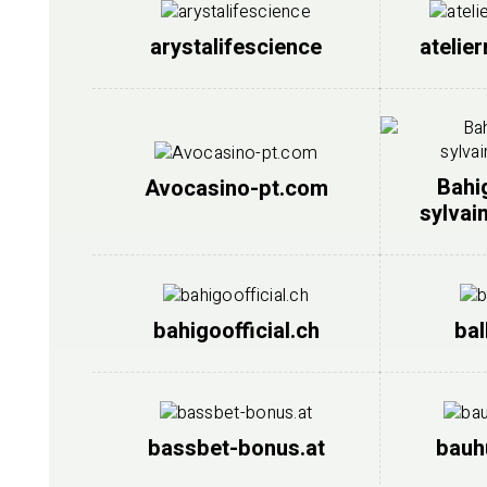
arystalifescience
atelie
Bahi
Avocasino-pt.com
sylvai
bahigoofficial.ch
bal
bassbet-bonus.at
bauh