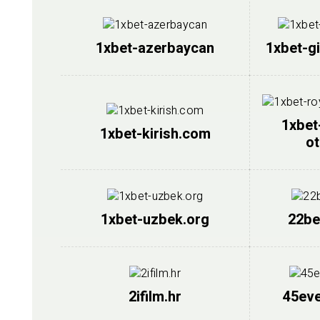
1xbet-azerbaycan
1xbet-gi
1xbet
1xbet-kirish.com
o
1xbet-uzbek.org
22be
2ifilm.hr
45eve