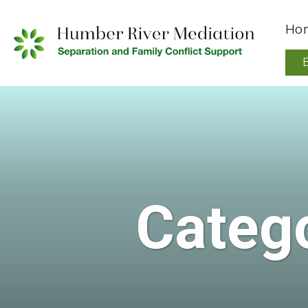
Ho
Categ