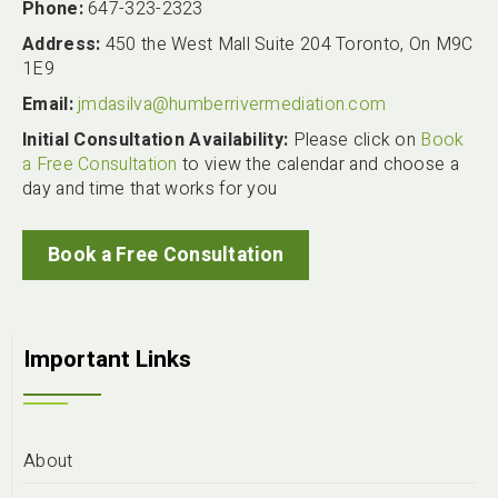
Phone:
647-323-2323
Address:
450 the West Mall Suite 204 Toronto, On M9C
1E9
Email:
jmdasilva@humberrivermediation.com
Initial Consultation Availability:
Please click on
Book
a Free Consultation
to view the calendar and choose a
day and time that works for you
Book a Free Consultation
Important Links
About