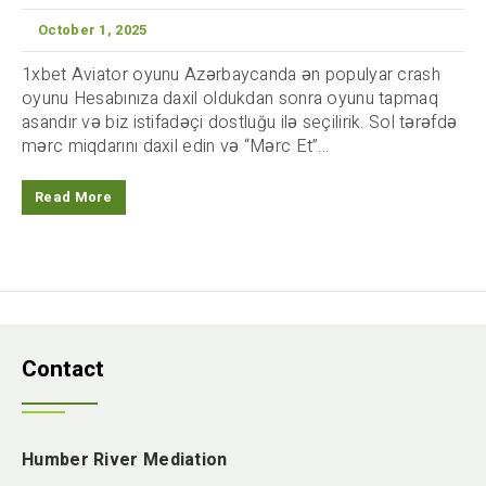
October 1, 2025
1xbet Aviator oyunu Azərbaycanda ən populyar crash
oyunu Hesabınıza daxil oldukdan sonra oyunu tapmaq
asandır və biz istifadəçi dostluğu ilə seçilirik. Sol tərəfdə
mərc miqdarını daxil edin və “Mərc Et”...
Read More
Contact
Humber River Mediation