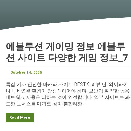
에볼루션 게이밍 정보 에볼루
션 사이트 다양한 게임 정보_7
October 14, 2025
특집 기사 안전한 바카라 사이트 BEST 9 리뷰 단, 와이파이
나 LTE 연결 환경이 안정적이어야 하며, 보안이 취약한 공용
네트워크 사용은 피하는 것이 안전합니다. 일부 사이트는 과
도한 보너스를 미끼로 삼아 불합리한...
Read More