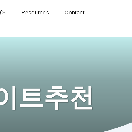
’S
Resources
Contact
이트추천