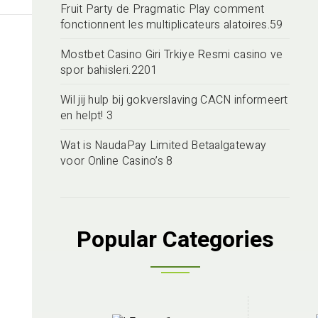
Fruit Party de Pragmatic Play comment
fonctionnent les multiplicateurs alatoires.59
Mostbet Casino Giri Trkiye Resmi casino ve
spor bahisleri.2201
Wil jij hulp bij gokverslaving CACN informeert
en helpt! 3
Wat is NaudaPay Limited Betaalgateway
voor Online Casino’s 8
Popular Categories