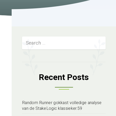
Recent Posts
Random Runner gokkast volledige analyse
van de StakeLogic klassieker.59