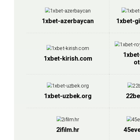
1xbet-azerbaycan
1xbet-gi
1xbet
1xbet-kirish.com
o
1xbet-uzbek.org
22be
2ifilm.hr
45eve