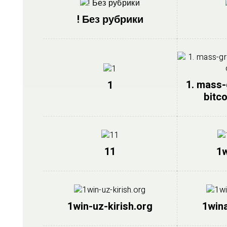
! Без рубрики
1. mass-g
1
bitc
11
1w
1win-uz-kirish.org
1win