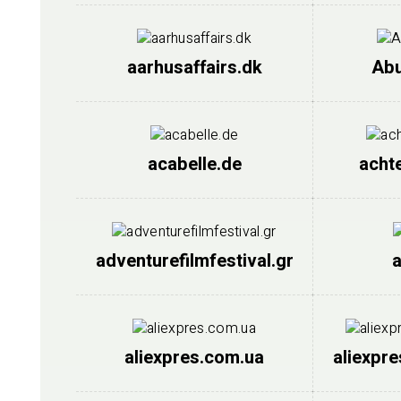
aarhusaffairs.dk
Abu
acabelle.de
acht
adventurefilmfestival.gr
aliexpres.com.ua
aliexpre