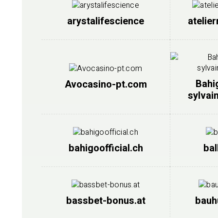
arystalifescience
atelie
Bahi
Avocasino-pt.com
sylvai
bahigoofficial.ch
bal
bassbet-bonus.at
bauh