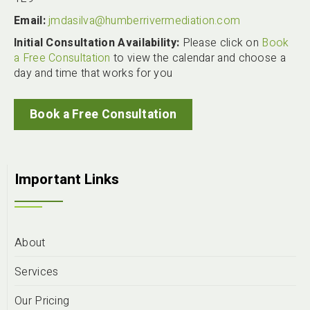
Email:
jmdasilva@humberrivermediation.com
Initial Consultation Availability:
Please click on
Book
a Free Consultation
to view the calendar and choose a
day and time that works for you
Book a Free Consultation
Important Links
About
Services
Our Pricing