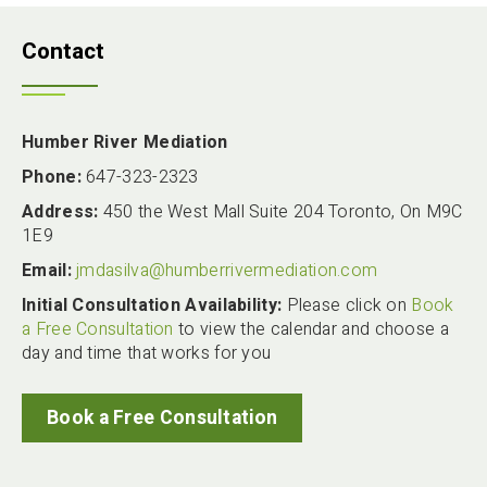
Contact
Humber River Mediation
Phone:
647-323-2323
Address:
450 the West Mall Suite 204 Toronto, On M9C
1E9
Email:
jmdasilva@humberrivermediation.com
Initial Consultation Availability:
Please click on
Book
a Free Consultation
to view the calendar and choose a
day and time that works for you
Book a Free Consultation