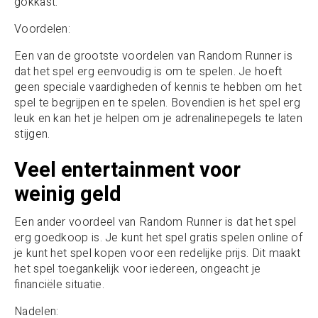
gokkast.
Voordelen:
Een van de grootste voordelen van Random Runner is
dat het spel erg eenvoudig is om te spelen. Je hoeft
geen speciale vaardigheden of kennis te hebben om het
spel te begrijpen en te spelen. Bovendien is het spel erg
leuk en kan het je helpen om je adrenalinepegels te laten
stijgen.
Veel entertainment voor
weinig geld
Een ander voordeel van Random Runner is dat het spel
erg goedkoop is. Je kunt het spel gratis spelen online of
je kunt het spel kopen voor een redelijke prijs. Dit maakt
het spel toegankelijk voor iedereen, ongeacht je
financiële situatie.
Nadelen: