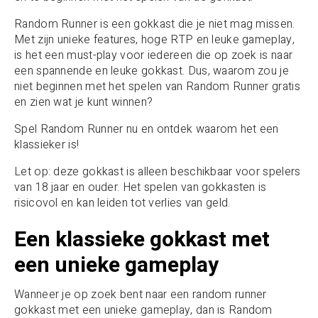
Random Runner is een gokkast die je niet mag missen.
Met zijn unieke features, hoge RTP en leuke gameplay,
is het een must-play voor iedereen die op zoek is naar
een spannende en leuke gokkast. Dus, waarom zou je
niet beginnen met het spelen van Random Runner gratis
en zien wat je kunt winnen?
Spel Random Runner nu en ontdek waarom het een
klassieker is!
Let op: deze gokkast is alleen beschikbaar voor spelers
van 18 jaar en ouder. Het spelen van gokkasten is
risicovol en kan leiden tot verlies van geld.
Een klassieke gokkast met
een unieke gameplay
Wanneer je op zoek bent naar een random runner
gokkast met een unieke gameplay, dan is Random