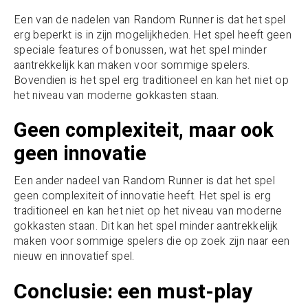
Een van de nadelen van Random Runner is dat het spel
erg beperkt is in zijn mogelijkheden. Het spel heeft geen
speciale features of bonussen, wat het spel minder
aantrekkelijk kan maken voor sommige spelers.
Bovendien is het spel erg traditioneel en kan het niet op
het niveau van moderne gokkasten staan.
Geen complexiteit, maar ook
geen innovatie
Een ander nadeel van Random Runner is dat het spel
geen complexiteit of innovatie heeft. Het spel is erg
traditioneel en kan het niet op het niveau van moderne
gokkasten staan. Dit kan het spel minder aantrekkelijk
maken voor sommige spelers die op zoek zijn naar een
nieuw en innovatief spel.
Conclusie: een must-play