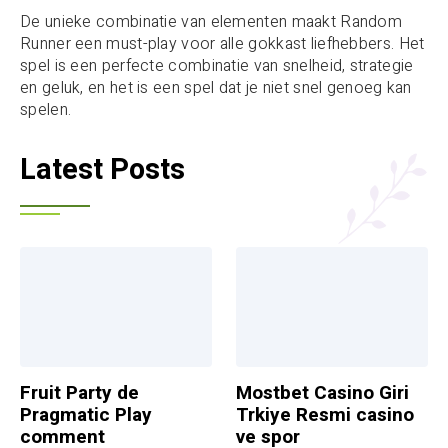
De unieke combinatie van elementen maakt Random
Runner een must-play voor alle gokkast liefhebbers. Het
spel is een perfecte combinatie van snelheid, strategie
en geluk, en het is een spel dat je niet snel genoeg kan
spelen.
Latest Posts
Fruit Party de
Mostbet Casino Giri
Pragmatic Play
Trkiye Resmi casino
comment
ve spor