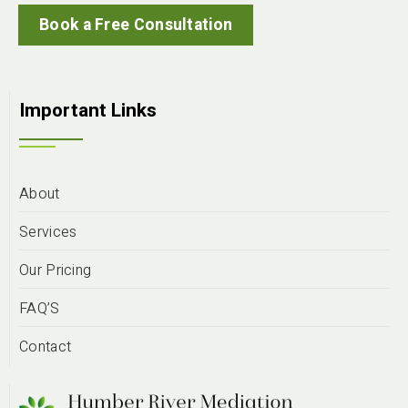
Book a Free Consultation
Important Links
About
Services
Our Pricing
FAQ’S
Contact