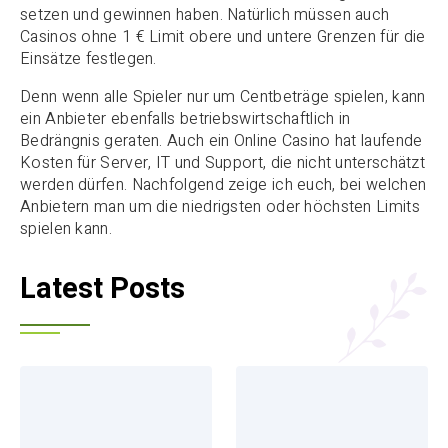
setzen und gewinnen haben. Natürlich müssen auch
Casinos ohne 1 € Limit obere und untere Grenzen für die
Einsätze festlegen.
Denn wenn alle Spieler nur um Centbeträge spielen, kann
ein Anbieter ebenfalls betriebswirtschaftlich in
Bedrängnis geraten. Auch ein Online Casino hat laufende
Kosten für Server, IT und Support, die nicht unterschätzt
werden dürfen. Nachfolgend zeige ich euch, bei welchen
Anbietern man um die niedrigsten oder höchsten Limits
spielen kann.
Latest Posts