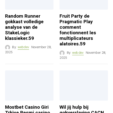
Random Runner
Fruit Party de
gokkast volledige
Pragmatic Play
analyse van de
comment
StakeLogic
fonctionnent les
klassieker.59
multiplicateurs
alatoires.59
By:
webdev
November 28,
2025
By:
webdev
November 28,
2025
Mostbet Casino Giri
Wil jij hulp bij
Trkiye Resmi casino
gokverslaving CACN