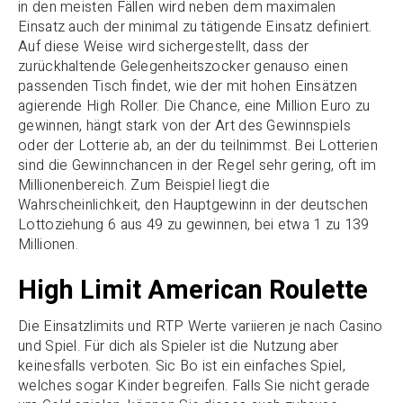
in den meisten Fällen wird neben dem maximalen
Einsatz auch der minimal zu tätigende Einsatz definiert.
Auf diese Weise wird sichergestellt, dass der
zurückhaltende Gelegenheitszocker genauso einen
passenden Tisch findet, wie der mit hohen Einsätzen
agierende High Roller. Die Chance, eine Million Euro zu
gewinnen, hängt stark von der Art des Gewinnspiels
oder der Lotterie ab, an der du teilnimmst. Bei Lotterien
sind die Gewinnchancen in der Regel sehr gering, oft im
Millionenbereich. Zum Beispiel liegt die
Wahrscheinlichkeit, den Hauptgewinn in der deutschen
Lottoziehung 6 aus 49 zu gewinnen, bei etwa 1 zu 139
Millionen.
High Limit American Roulette
Die Einsatzlimits und RTP Werte variieren je nach Casino
und Spiel. Für dich als Spieler ist die Nutzung aber
keinesfalls verboten. Sic Bo ist ein einfaches Spiel,
welches sogar Kinder begreifen. Falls Sie nicht gerade