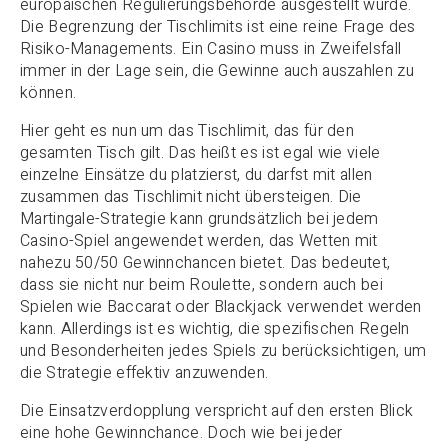
europäischen Regulierungsbehörde ausgestellt wurde.
Die Begrenzung der Tischlimits ist eine reine Frage des
Risiko-Managements. Ein Casino muss in Zweifelsfall
immer in der Lage sein, die Gewinne auch auszahlen zu
können.
Hier geht es nun um das Tischlimit, das für den
gesamten Tisch gilt. Das heißt es ist egal wie viele
einzelne Einsätze du platzierst, du darfst mit allen
zusammen das Tischlimit nicht übersteigen. Die
Martingale-Strategie kann grundsätzlich bei jedem
Casino-Spiel angewendet werden, das Wetten mit
nahezu 50/50 Gewinnchancen bietet. Das bedeutet,
dass sie nicht nur beim Roulette, sondern auch bei
Spielen wie Baccarat oder Blackjack verwendet werden
kann. Allerdings ist es wichtig, die spezifischen Regeln
und Besonderheiten jedes Spiels zu berücksichtigen, um
die Strategie effektiv anzuwenden.
Die Einsatzverdopplung verspricht auf den ersten Blick
eine hohe Gewinnchance. Doch wie bei jeder