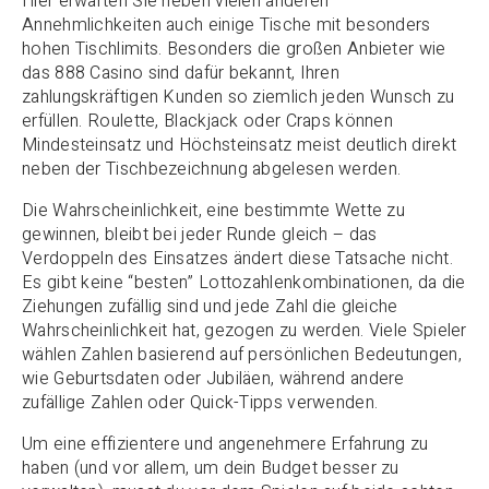
Hier erwarten Sie neben vielen anderen
Annehmlichkeiten auch einige Tische mit besonders
hohen Tischlimits. Besonders die großen Anbieter wie
das 888 Casino sind dafür bekannt, Ihren
zahlungskräftigen Kunden so ziemlich jeden Wunsch zu
erfüllen. Roulette, Blackjack oder Craps können
Mindesteinsatz und Höchsteinsatz meist deutlich direkt
neben der Tischbezeichnung abgelesen werden.
Die Wahrscheinlichkeit, eine bestimmte Wette zu
gewinnen, bleibt bei jeder Runde gleich – das
Verdoppeln des Einsatzes ändert diese Tatsache nicht.
Es gibt keine “besten” Lottozahlenkombinationen, da die
Ziehungen zufällig sind und jede Zahl die gleiche
Wahrscheinlichkeit hat, gezogen zu werden. Viele Spieler
wählen Zahlen basierend auf persönlichen Bedeutungen,
wie Geburtsdaten oder Jubiläen, während andere
zufällige Zahlen oder Quick-Tipps verwenden.
Um eine effizientere und angenehmere Erfahrung zu
haben (und vor allem, um dein Budget besser zu