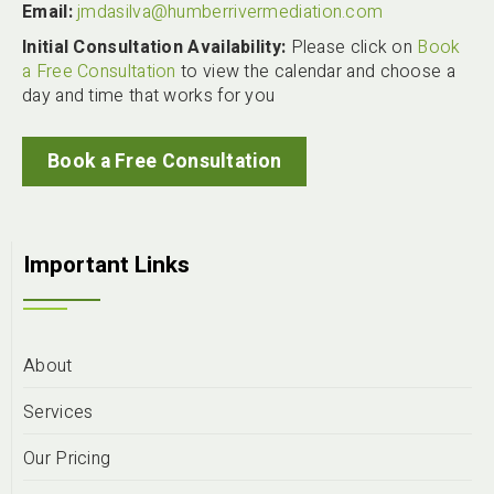
Email:
jmdasilva@humberrivermediation.com
Initial Consultation Availability:
Please click on
Book
a Free Consultation
to view the calendar and choose a
day and time that works for you
Book a Free Consultation
Important Links
About
Services
Our Pricing