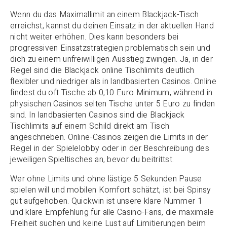
Wenn du das Maximallimit an einem Blackjack-Tisch
erreichst, kannst du deinen Einsatz in der aktuellen Hand
nicht weiter erhöhen. Dies kann besonders bei
progressiven Einsatzstrategien problematisch sein und
dich zu einem unfreiwilligen Ausstieg zwingen. Ja, in der
Regel sind die Blackjack online Tischlimits deutlich
flexibler und niedriger als in landbasierten Casinos. Online
findest du oft Tische ab 0,10 Euro Minimum, während in
physischen Casinos selten Tische unter 5 Euro zu finden
sind. In landbasierten Casinos sind die Blackjack
Tischlimits auf einem Schild direkt am Tisch
angeschrieben. Online-Casinos zeigen die Limits in der
Regel in der Spielelobby oder in der Beschreibung des
jeweiligen Spieltisches an, bevor du beitrittst.
Wer ohne Limits und ohne lästige 5 Sekunden Pause
spielen will und mobilen Komfort schätzt, ist bei Spinsy
gut aufgehoben. Quickwin ist unsere klare Nummer 1
und klare Empfehlung für alle Casino-Fans, die maximale
Freiheit suchen und keine Lust auf Limitierungen beim