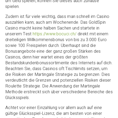
um Geld spielen, können Sie dieses auch zuhause
spielen.
Zudem ist für viele wichtig, dass man schnell im Casino
auszahlen kann; auch am Wochenende. Das GoldSpin
Casino macht keine halben Sachen und startete in
unserem Test
https://www.bocuci.ch/
direkt mit einem
dreiteiligen Willkommensbonus von bis zu 3.000 Euro
sowie 100 Freispielen durch. Überhaupt sind die
Bonusangebote eine der ganz großen Stärken des
Casinos, denn hier wartet eines der größten
Bestandskundenbonussortimente des Internets auf dich.
Beachten Sie, dass Casinos oft Tischlimits setzen, um
die Risiken der Martingale Strategie zu begrenzen. Dies
verdeutlicht die Grenzen und potenziellen Risiken dieser
Roulette Strategie. Die Anwendung der Martingale
Methode erstreckt sich über verschiedene Bereiche des
Glücksspiels.
Achtet vor einer Einzahlung vor allem auch auf eine
gültige Glücksspiel-Lizenz, die am besten von einer