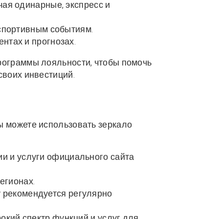
чая одинарные, экспресс и
 спортивным событиям.
нтах и прогнозах.
рограммы лояльности, чтобы помочь
своих инвестиций.
ы можете использовать зеркало
ии и услуги официального сайта
егионах.
у рекомендуется регулярно
рокий спектр функций и услуг для