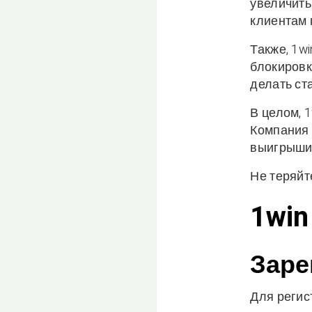
увеличить
клиентам 
Также, 1w
блокировк
делать ст
В целом, 
Компания 
выигрыши 
Не теряйт
1win
Заре
Для регис