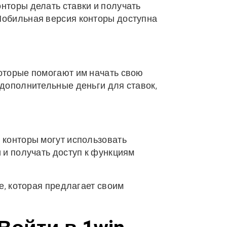
онторы делать ставки и получать
Мобильная версия конторы доступна
которые помогают им начать свою
 дополнительные деньги для ставок,
ы конторы могут использовать
и и получать доступ к функциям
ре, которая предлагает своим