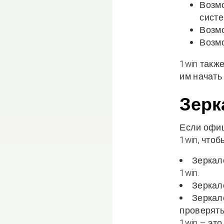
Возмо
систе
Возмо
Возмо
1win такж
им начать
Зерк
Если офиц
1win, что
Зеркал
1win.
Зеркало
Зеркал
проверять
1win – эт