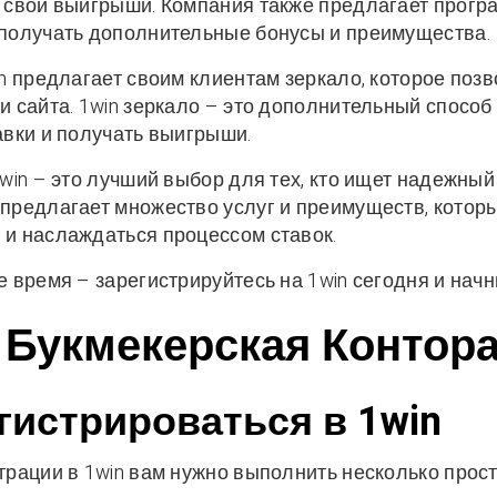
 свои выигрыши. Компания также предлагает програ
получать дополнительные бонусы и преимущества.
in предлагает своим клиентам зеркало, которое позв
и сайта. 1win зеркало – это дополнительный способ
авки и получать выигрыши.
1win – это лучший выбор для тех, кто ищет надежный
предлагает множество услуг и преимуществ, котор
и наслаждаться процессом ставок.
е время – зарегистрируйтесь на 1win сегодня и начн
 Букмекерская Контора
гистрироваться в 1win
трации в 1win вам нужно выполнить несколько прос