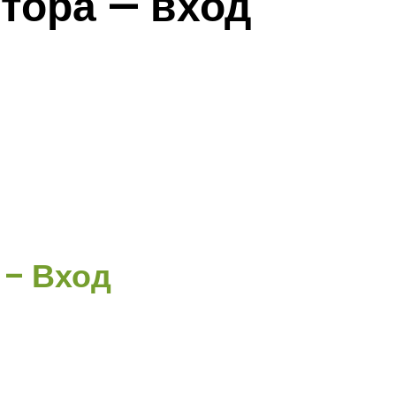
нтора — вход
 – Вход