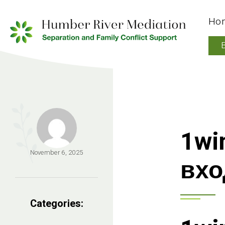
Ho
1wi
November 6, 2025
вхо
Categories: