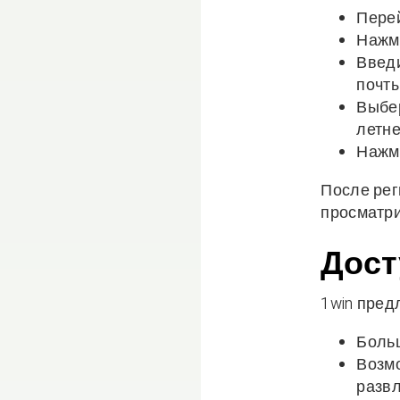
Перей
Нажми
Введи
почты
Выбер
летне
Нажми
После рег
просматри
Дост
1win пред
Больш
Возмо
разв