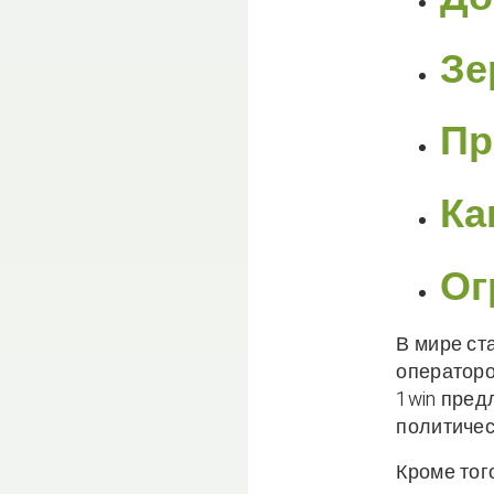
Зе
Пр
Ка
Ог
В мире ст
операторо
1win пред
политичес
Кроме тог