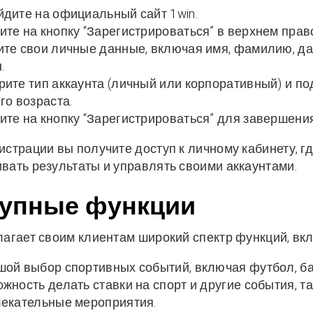
дите на официальный сайт 1win.
те на кнопку “Зарегистрироваться” в верхнем прав
те свои личные данные, включая имя, фамилию, да
.
ите тип аккаунта (личный или корпоративный) и под
го возраста.
те на кнопку “Зарегистрироваться” для завершения
истрации вы получите доступ к личному кабинету, гд
вать результаты и управлять своими аккаунтами.
упные функции
лагает своим клиентам широкий спектр функций, вк
ой выбор спортивных событий, включая футбол, бас
жность делать ставки на спорт и другие события, т
лекательные мероприятия.