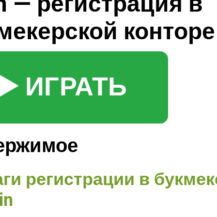
n — регистрация в
мекерской конторе
▶️ ИГРАТЬ
ержимое
ги регистрации в букмек
in