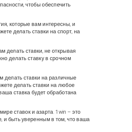
пасности, чтобы обеспечить
ия, которые вам интересны, и
жете делать ставки на спорт, на
ам делать ставки, не открывая
жно делать ставку в срочном
ам делать ставки на различные
ожете делать ставки на любое
 ваша ставка будет обработана
мире ставок и азарта. 1win – это
 и быть уверенным в том, что ваша