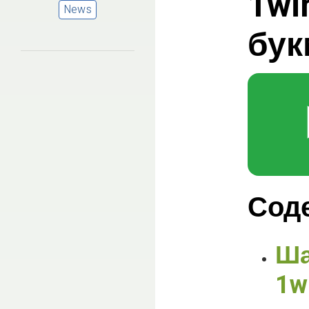
1wi
News
бук
Сод
Ша
1w