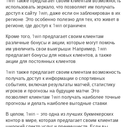
1win также предлагает своим клиентам возможность
использовать зеркало, что позволяет им получать
доступ к сайту 1win, даже если он заблокирован в их
регионе. Это особенно полезно для тех, кто живет в
регионе, где доступ к 1win ограничен.
Кроме того, 1win предлагает своим клиентам
различные бонусы и акции, которые могут помочь
им увеличить свои выигрыши. Например, 1win
предлагает бонусы для новых клиентов, а также
акции для постоянных клиентов.
1win также предлагает своим клиентам возможность
получать доступ к информации о спортивных
событиях, включая результаты матчей, статистику
игроков и прогнозы на будущие матчи. Это
позволяет клиентам 1win получать наиболее точные
прогнозы и делать наиболее выгодные ставки.
В целом, 1win – это одна из лучших букмекерских
контор в мире, которая предлагает своим клиентам
широкий спектр услуг и преимуществ. Если вы