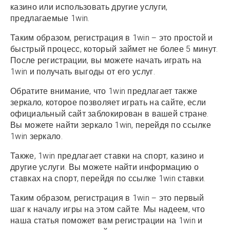
казино или использовать другие услуги,
предлагаемые 1win.
Таким образом, регистрация в 1win – это простой и
быстрый процесс, который займет не более 5 минут.
После регистрации, вы можете начать играть на
1win и получать выгоды от его услуг.
Обратите внимание, что 1win предлагает также
зеркало, которое позволяет играть на сайте, если
официальный сайт заблокирован в вашей стране.
Вы можете найти зеркало 1win, перейдя по ссылке
1win зеркало.
Также, 1win предлагает ставки на спорт, казино и
другие услуги. Вы можете найти информацию о
ставках на спорт, перейдя по ссылке 1win ставки.
Таким образом, регистрация в 1win – это первый
шаг к началу игры на этом сайте. Мы надеем, что
наша статья поможет вам регистрации на 1win и