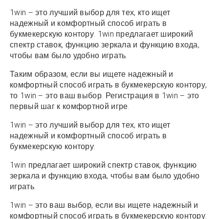
1win – это лучший выбор для тех, кто ищет
надежный и комфортный способ играть в
букмекерскую контору. 1win предлагает широкий
спектр ставок, функцию зеркала и функцию входа,
чтобы вам было удобно играть.
Таким образом, если вы ищете надежный и
комфортный способ играть в букмекерскую контору,
то 1win – это ваш выбор. Регистрация в 1win – это
первый шаг к комфортной игре.
1win – это лучший выбор для тех, кто ищет
надежный и комфортный способ играть в
букмекерскую контору.
1win предлагает широкий спектр ставок, функцию
зеркала и функцию входа, чтобы вам было удобно
играть.
1win – это ваш выбор, если вы ищете надежный и
комфортный способ играть в букмекерскую контору.