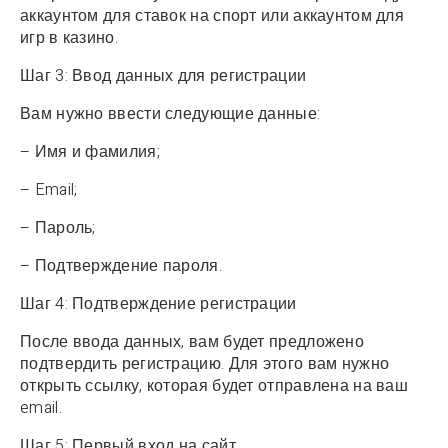
аккаунтом для ставок на спорт или аккаунтом для
игр в казино.
Шаг 3: Ввод данных для регистрации
Вам нужно ввести следующие данные:
– Имя и фамилия;
– Email;
– Пароль;
– Подтверждение пароля.
Шаг 4: Подтверждение регистрации
После ввода данных, вам будет предложено
подтвердить регистрацию. Для этого вам нужно
открыть ссылку, которая будет отправлена на ваш
email.
Шаг 5: Первый вход на сайт