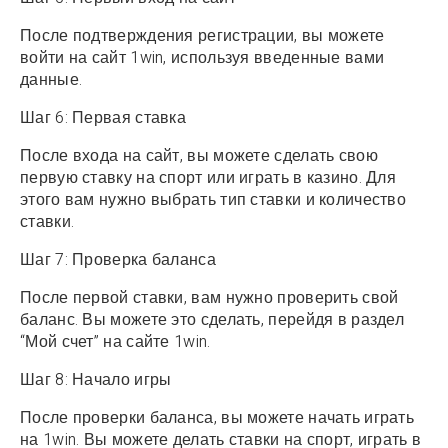
После подтверждения регистрации, вы можете
войти на сайт 1win, используя введенные вами
данные.
Шаг 6: Первая ставка
После входа на сайт, вы можете сделать свою
первую ставку на спорт или играть в казино. Для
этого вам нужно выбрать тип ставки и количество
ставки.
Шаг 7: Проверка баланса
После первой ставки, вам нужно проверить свой
баланс. Вы можете это сделать, перейдя в раздел
“Мой счет” на сайте 1win.
Шаг 8: Начало игры
После проверки баланса, вы можете начать играть
на 1win. Вы можете делать ставки на спорт, играть в