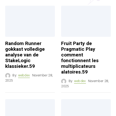
Random Runner
Fruit Party de
gokkast volledige
Pragmatic Play
analyse van de
comment
StakeLogic
fonctionnent les
klassieker.59
multiplicateurs
alatoires.59
By:
webdev
November 28,
2025
By:
webdev
November 28,
2025