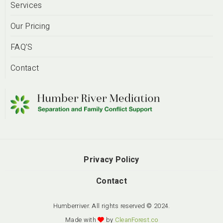
Services
Our Pricing
FAQ’S
Contact
Privacy Policy
Contact
Humberriver. All rights reserved © 2024.
Made with
by
CleanForest.co