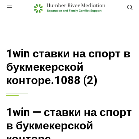
1win ставки на спорт в
букмекерской
конторе.1088 (2)
1win — ставки на спорт
в букмекерской