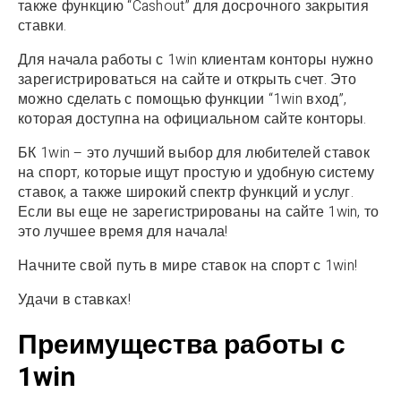
также функцию “Cashout” для досрочного закрытия
ставки.
Для начала работы с 1win клиентам конторы нужно
зарегистрироваться на сайте и открыть счет. Это
можно сделать с помощью функции “1win вход”,
которая доступна на официальном сайте конторы.
БК 1win – это лучший выбор для любителей ставок
на спорт, которые ищут простую и удобную систему
ставок, а также широкий спектр функций и услуг.
Если вы еще не зарегистрированы на сайте 1win, то
это лучшее время для начала!
Начните свой путь в мире ставок на спорт с 1win!
Удачи в ставках!
Преимущества работы с
1win