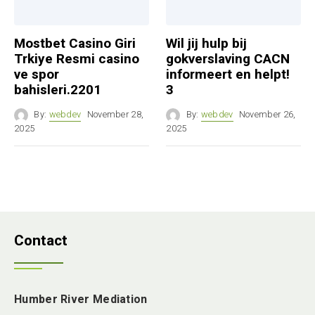
Mostbet Casino Giri
Wil jij hulp bij
Trkiye Resmi casino
gokverslaving CACN
ve spor
informeert en helpt!
bahisleri.2201
3
By:
webdev
November 28,
By:
webdev
November 26,
2025
2025
Contact
Humber River Mediation