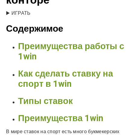
конторе
▶️ ИГРАТЬ
Содержимое
Преимущества работы с
1win
Как сделать ставку на
спорт в 1win
Типы ставок
Преимущества 1win
В мире ставок на спорт есть много букмекерских