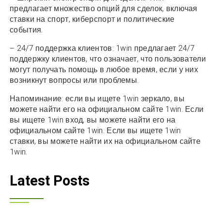
предлагает множество опций для сделок, включая
ставки на спорт, киберспорт и политические
события.
– 24/7 поддержка клиентов: 1win предлагает 24/7
поддержку клиентов, что означает, что пользователи
могут получать помощь в любое время, если у них
возникнут вопросы или проблемы.
Напоминание: если вы ищете 1win зеркало, вы
можете найти его на официальном сайте 1win. Если
вы ищете 1win вход, вы можете найти его на
официальном сайте 1win. Если вы ищете 1win
ставки, вы можете найти их на официальном сайте
1win.
Latest Posts