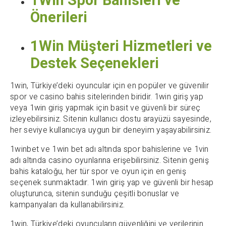
1Win Spor Bahisleri ve
Önerileri
1Win Müşteri Hizmetleri ve
Destek Seçenekleri
1win, Türkiye’deki oyuncular için en popüler ve güvenilir
spor ve casino bahis sitelerinden biridir. 1win giriş yap
veya 1win giriş yapmak için basit ve güvenli bir süreç
izleyebilirsiniz. Sitenin kullanıcı dostu arayüzü sayesinde,
her seviye kullanıcıya uygun bir deneyim yaşayabilirsiniz.
1winbet ve 1win bet adı altında spor bahislerine ve 1vin
adı altında casino oyunlarına erişebilirsiniz. Sitenin geniş
bahis kataloğu, her tür spor ve oyun için en geniş
seçenek sunmaktadır. 1win giriş yap ve güvenli bir hesap
oluşturunca, sitenin sunduğu çeşitli bonuslar ve
kampanyaları da kullanabilirsiniz.
1win, Türkiye’deki oyuncuların güvenliğini ve verilerinin