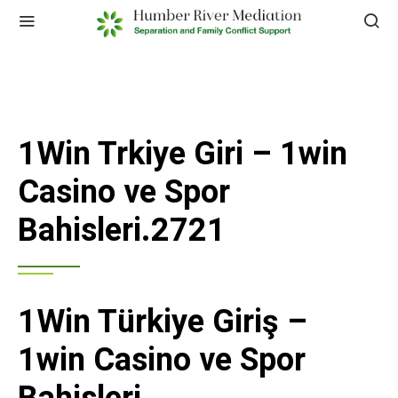
1Win Trkiye Giri – 1win
Casino ve Spor
Bahisleri.2721
1Win Türkiye Giriş –
1win Casino ve Spor