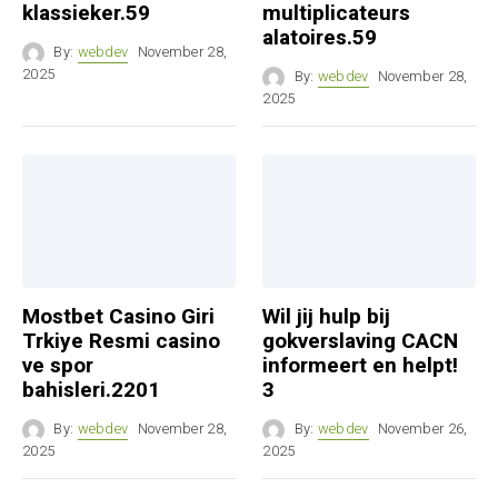
klassieker.59
multiplicateurs
alatoires.59
By:
webdev
November 28,
2025
By:
webdev
November 28,
2025
Mostbet Casino Giri
Wil jij hulp bij
Trkiye Resmi casino
gokverslaving CACN
ve spor
informeert en helpt!
bahisleri.2201
3
By:
webdev
November 28,
By:
webdev
November 26,
2025
2025