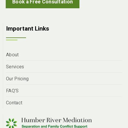
Book a Free Consultation
Important Links
About
Services
Our Pricing
FAQ’S
Contact