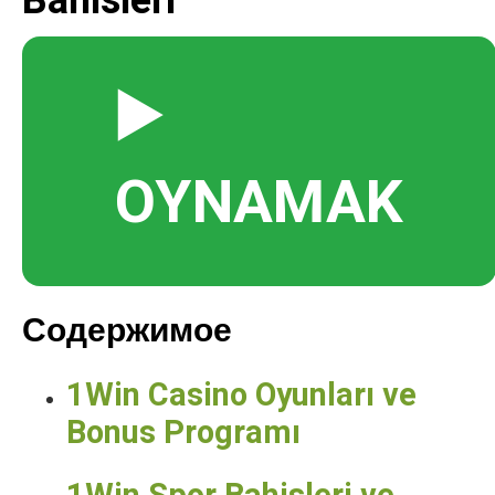
Bahisleri
▶️
OYNAMAK
Содержимое
1Win Casino Oyunları ve
Bonus Programı