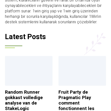
sistem, kullanıcıların güvenli ve rahat bir ortamda oyun
oynayabilecekleri ve ihtiyaçlarını karşılayabilecekleri bir
platform sunar. 1win giriş yap ve 1win giriş üzerinden
herhangi bir sorunla karşılaşıldığında, kullanıcılar 1Win’ın
destek sistemlerini kullanarak sorunlarını çözebilirler.
Latest Posts
Random Runner
Fruit Party de
gokkast volledige
Pragmatic Play
analyse van de
comment
StakeLogic
fonctionnent les