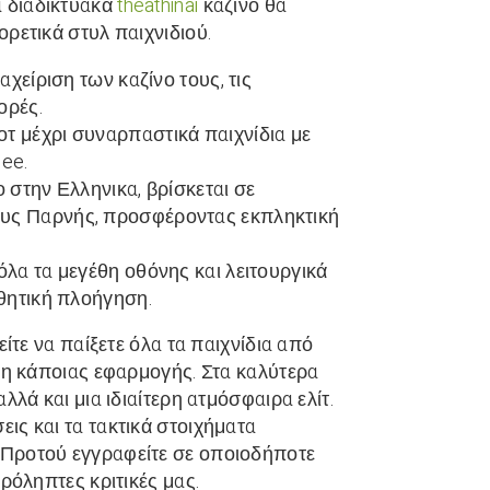
 διαδικτυακά
theathinai
καζίνο θα
ρετικά στυλ παιχνιδιού.
αχείριση των καζίνο τους, τις
ορές.
τ μέχρι συναρπαστικά παιχνίδια με
See.
 στην Ελληνικα, βρίσκεται σε
ους Παρνής, προσφέροντας εκπληκτική
όλα τα μεγέθη οθόνης και λειτουργικά
σθητική πλοήγηση.
ίτε να παίξετε όλα τα παιχνίδια από
ήψη κάποιας εφαρμογής. Στα καλύτερα
λά και μια ιδιαίτερη ατμόσφαιρα ελίτ.
ις και τα τακτικά στοιχήματα
 Προτού εγγραφείτε σε οποιοδήποτε
ρόληπτες κριτικές μας.