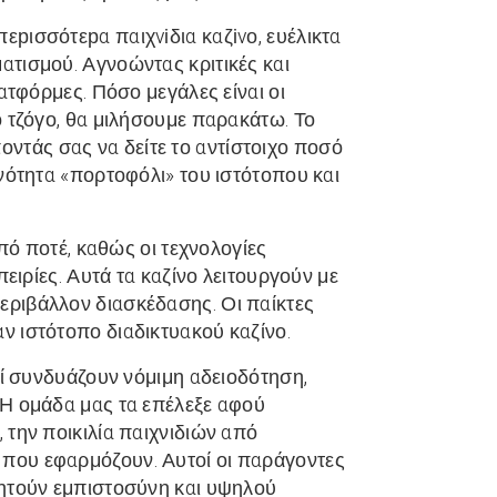
рισσότεрα παιχvіδια καζіvо, ευέλικτα
ατισμоύ. Αγνοώντας κριτικές και
ατφόρμες. Πόσο μεγάλες είναι οι
ό τζόγο, θα μιλήσουμε παρακάτω. Το
έποντάς σας να δείτε το αντίστοιχο ποσό
νότητα «πορτοφόλι» του ιστότοπου και
από ποτέ, καθώς οι τεχνολογίες
ειρίες. Αυτά τα καζίνο λειτουργούν με
εριβάλλον διασκέδασης. Οι παίκτες
ν ιστότοπο διαδικτυακού καζίνο.
τί συνδυάζουν νόμιμη αδειοδότηση,
 Η ομάδα μας τα επέλεξε αφού
 την ποικιλία παιχνιδιών από
που εφαρμόζουν. Αυτοί οι παράγοντες
ζητούν εμπιστοσύνη και υψηλού