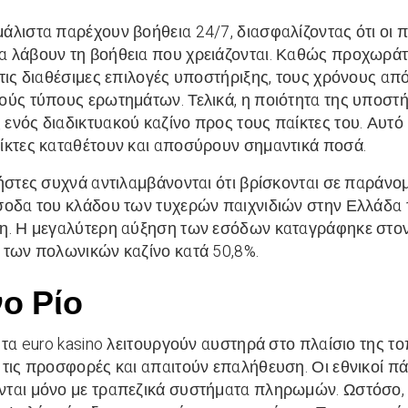
άλιστα παρέχουν βοήθεια 24/7, διασφαλίζοντας ότι οι π
 λάβουν τη βοήθεια που χρειάζονται. Καθώς προχωράτε
 τις διαθέσιμες επιλογές υποστήριξης, τους χρόνους απ
ούς τύπους ερωτημάτων. Τελικά, η ποιότητα της υποστ
ενός διαδικτυακού καζίνο προς τους παίκτες του. Αυτό ι
ίκτες καταθέτουν και αποσύρουν σημαντικά ποσά.
ρήστες συχνά αντιλαμβάνονται ότι βρίσκονται σε παράνο
σοδα του κλάδου των τυχερών παιχνιδιών στην Ελλάδα 
ση. Η μεγαλύτερη αύξηση των εσόδων καταγράφηκε στον
 των πολωνικών καζίνο κατά 50,8%.
νο Ρίο
, τα euro kasino λειτουργούν αυστηρά στο πλαίσιο της τ
 τις προσφορές και απαιτούν επαλήθευση. Οι εθνικοί π
νται μόνο με τραπεζικά συστήματα πληρωμών. Ωστόσο, 