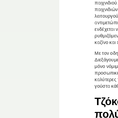
παιχνιδιού
παιχνιδιών
λειτουργού
αντιμετώπι
ενδέχεται 
ρυθμιζόμεν
καζίνο και
Με τον οδη
Διεξάγουμε
μόνο νόμιμα
προσωπικές
καλύτερες 
γούστα κάθ
Τζόκ
πολύ