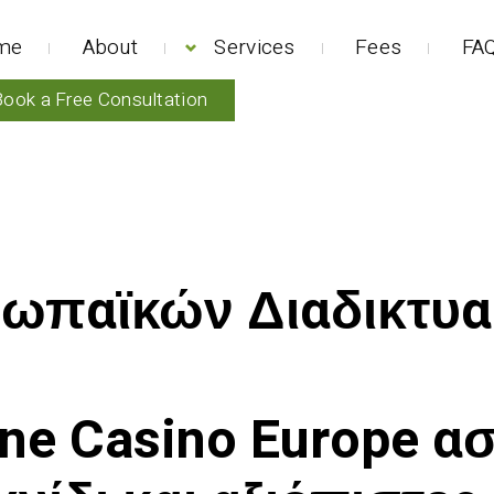
me
About
Services
Fees
FAQ
Book a Free Consultation
ωπαϊκών Διαδικτυα
ine Casino Europe α