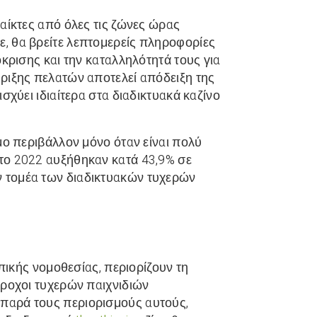
αίκτες από όλες τις ζώνες ώρας
, θα βρείτε λεπτομερείς πληροφορίες
όκρισης και την καταλληλότητά τους για
ήριξης πελατών αποτελεί απόδειξη της
σχύει ιδιαίτερα στα διαδικτυακά καζίνο
μο περιβάλλον μόνο όταν είναι πολύ
το 2022 αυξήθηκαν κατά 43,9% σε
 τομέα των διαδικτυακών τυχερών
οπικής νομοθεσίας, περιορίζουν τη
άροχοι τυχερών παιχνιδιών
παρά τους περιορισμούς αυτούς,