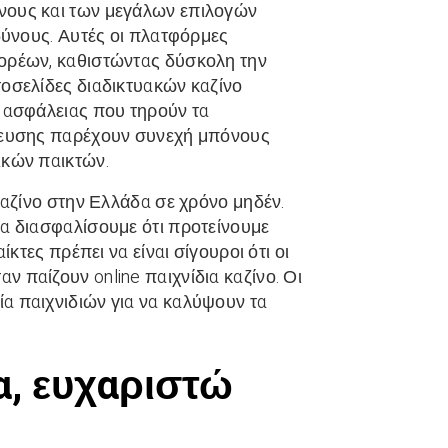
όνους και των μεγάλων επιλογών
νδύνους. Αυτές οι πλατφόρμες
φορέων, καθιστώντας δύσκολη την
τοσελίδες διαδικτυακών καζίνο
ι ασφάλειας που τηρούν τα
λλευσης παρέχουν συνεχή μπόνους
ικών παικτών.
καζίνο στην Ελλάδα σε χρόνο μηδέν.
να διασφαλίσουμε ότι προτείνουμε
ίκτες πρέπει να είναι σίγουροι ότι οι
 παίζουν online παιχνίδια καζίνο. Οι
α παιχνιδιών για να καλύψουν τα
α, ευχαριστώ