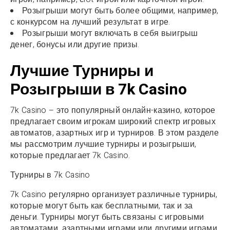
Розыгрыши могут быть более общими, например,
с конкурсом на лучший результат в игре.
Розыгрыши могут включать в себя выигрыш
денег, бонусы или другие призы.
Лучшие Турниры и
Розыгрыши в 7k Casino
7k Casino – это популярный онлайн-казино, которое
предлагает своим игрокам широкий спектр игровых
автоматов, азартных игр и турниров. В этом разделе
мы рассмотрим лучшие турниры и розыгрыши,
которые предлагает 7k Casino.
Турниры в 7k Casino
7k Casino регулярно организует различные турниры,
которые могут быть как бесплатными, так и за
деньги. Турниры могут быть связаны с игровыми
автоматами, азартными играми или другими играми.