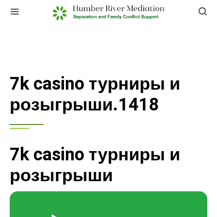
7k casino турниры и
розыгрыши.1418
7k casino турниры и
розыгрыши