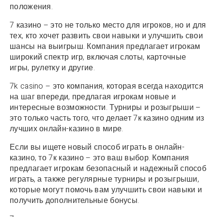
положения.
7 казино – это не только место для игроков, но и для
тех, кто хочет развить свои навыки и улучшить свои
шансы на выигрыш. Компания предлагает игрокам
широкий спектр игр, включая слоты, карточные
игры, рулетку и другие.
7k casino – это компания, которая всегда находится
на шаг впереди, предлагая игрокам новые и
интересные возможности. Турниры и розыгрыши –
это только часть того, что делает 7к казино одним из
лучших онлайн-казино в мире.
Если вы ищете новый способ играть в онлайн-
казино, то 7к казино – это ваш выбор. Компания
предлагает игрокам безопасный и надежный способ
играть, а также регулярные турниры и розыгрыши,
которые могут помочь вам улучшить свои навыки и
получить дополнительные бонусы.