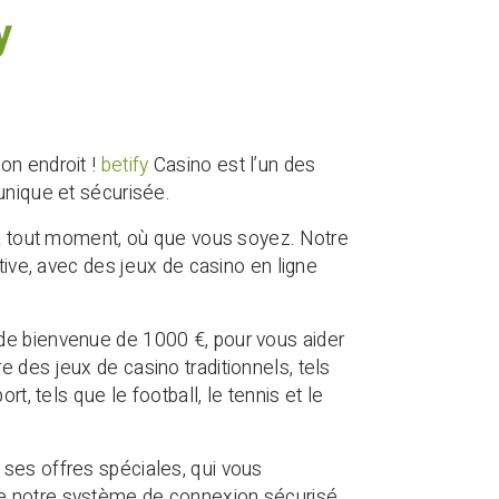
y
on endroit !
betify
Casino est l’un des
unique et sécurisée.
t à tout moment, où que vous soyez. Notre
tive, avec des jeux de casino en ligne
de bienvenue de 1000 €, pour vous aider
 des jeux de casino traditionnels, tels
t, tels que le football, le tennis et le
ses offres spéciales, qui vous
e notre système de connexion sécurisé,