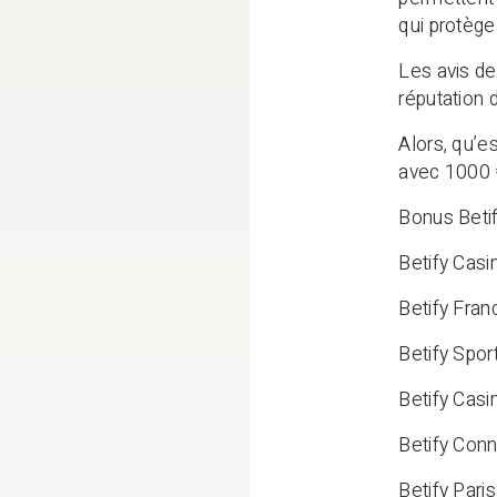
qui protège
Les avis de
réputation 
Alors, qu’e
avec 1000 
Bonus Beti
Betify Casin
Betify Fran
Betify Sport
Betify Casi
Betify Conne
Betify Paris