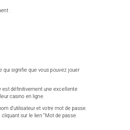
ent :
ce qui signifie que vous pouvez jouer
y est définitivement une excellente
leur casino en ligne.
om d’utilisateur et votre mot de passe.
 cliquant sur le lien “Mot de passe