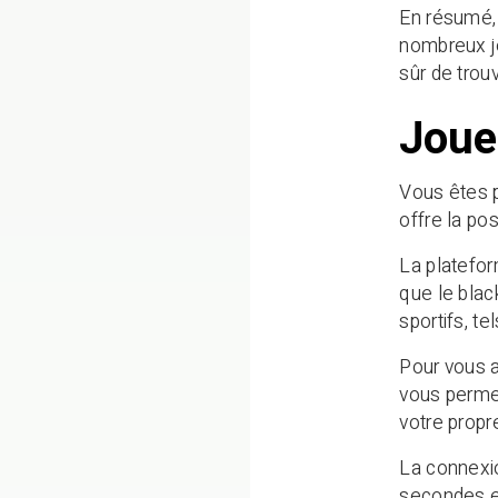
En résumé, 
nombreux je
sûr de trou
Joue
Vous êtes p
offre la po
La platefor
que le blac
sportifs, te
Pour vous a
vous permet
votre propr
La connexio
secondes e