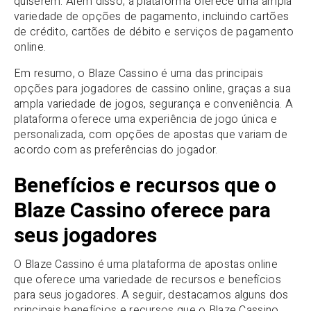
quiserem. Além disso, a plataforma oferece uma ampla
variedade de opções de pagamento, incluindo cartões
de crédito, cartões de débito e serviços de pagamento
online.
Em resumo, o Blaze Cassino é uma das principais
opções para jogadores de cassino online, graças a sua
ampla variedade de jogos, segurança e conveniência. A
plataforma oferece uma experiência de jogo única e
personalizada, com opções de apostas que variam de
acordo com as preferências do jogador.
Benefícios e recursos que o
Blaze Cassino oferece para
seus jogadores
O Blaze Cassino é uma plataforma de apostas online
que oferece uma variedade de recursos e benefícios
para seus jogadores. A seguir, destacamos alguns dos
principais benefícios e recursos que o Blaze Cassino