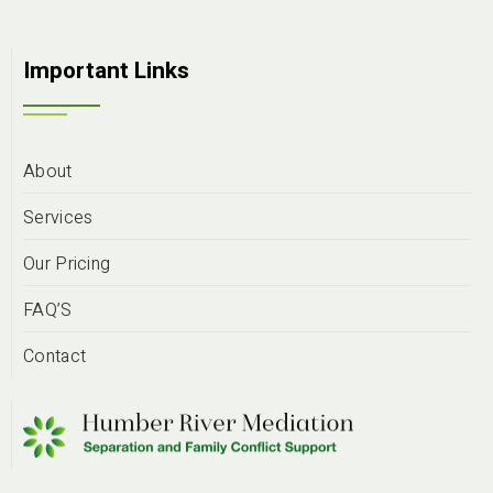
Important Links
About
Services
Our Pricing
FAQ’S
Contact