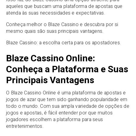
aqueles que buscam uma plataforma de apostas que
atenda às suas necessidades e expectativas.
Conheça melhor o Blaze Cassino e descubra por si
mesmo quais são suas principais vantagens.
Blaze Cassino: a escolha certa para os apostadores.
Blaze Cassino Online:
Conheça a Plataforma e Suas
Principais Vantagens
O Blaze Cassino Online é uma plataforma de apostas e
jogos de azar que tem sido ganhando popularidade em
todo o mundo. Com sua ampla variedade de opções de
jogos e apostas, é fácil entender por que muitos
jogadores escolhem a plataforma para seus
entretenimentos.