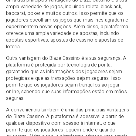
Uma das principais vantagens do Blaze Cassino é a sua
ampla variedade de jogos, incluindo roleta, blackjack,
baccarat, poker e muitos outros. Isso permite que os
jogadores escolham os jogos que mais lhes agradam e
experimentem novas opções. Além disso, a plataforma
oferece uma ampla variedade de apostas, incluindo
apostas esportivas, apostas de cassino e apostas de
loteria.
Outra vantagem do Blaze Cassino é a sua segurança. A
plataforma é protegida por tecnologia de ponta,
garantindo que as informações dos jogadores sejam
protegidas e que as transações sejam seguras. Isso
permite que os jogadores sejam tranquilos ao jogar
online, sabendo que suas informações estão em mãos
seguras.
A conveniência também é uma das principais vantagens
do Blaze Cassino. A plataforma é acessível a partir de
qualquer dispositivo com acesso à internet, o que
permite que os jogadores joguem onde e quando