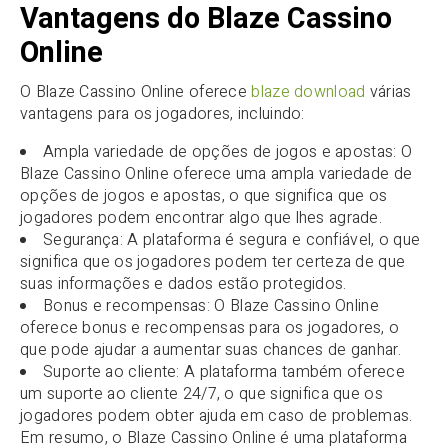
Vantagens do Blaze Cassino
Online
O Blaze Cassino Online oferece
blaze download
várias
vantagens para os jogadores, incluindo:
Ampla variedade de opções de jogos e apostas: O
Blaze Cassino Online oferece uma ampla variedade de
opções de jogos e apostas, o que significa que os
jogadores podem encontrar algo que lhes agrade.
Segurança: A plataforma é segura e confiável, o que
significa que os jogadores podem ter certeza de que
suas informações e dados estão protegidos.
Bonus e recompensas: O Blaze Cassino Online
oferece bonus e recompensas para os jogadores, o
que pode ajudar a aumentar suas chances de ganhar.
Suporte ao cliente: A plataforma também oferece
um suporte ao cliente 24/7, o que significa que os
jogadores podem obter ajuda em caso de problemas.
Em resumo, o Blaze Cassino Online é uma plataforma