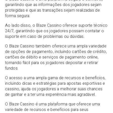
garantindo que as informações dos jogadores sejam
protegidas e que as transações sejam realizadas de
forma segura.
Ao lado disso, o Blaze Cassino oferece suporte técnico
24/7, garantindo que os jogadores possam contatar o
suporte em caso de problemas ou dúvidas.
O Blaze Cassino também oferece uma ampla variedade
de opções de pagamento, incluindo cartões de crédito,
cartões de débito e serviços de pagamento online,
tornando fácil para os jogadores depositar e retirar
fundos.
O acesso a uma ampla gama de recursos e benefícios,
incluindo dicas e estratégias para apostas esportivas e
cassino, ajuda os jogadores a melhorar suas chances
de ganhar e a ter uma experiência mais agradável.
O Blaze Cassino é uma plataforma que oferece uma
variedade de recursos e benefícios para seus