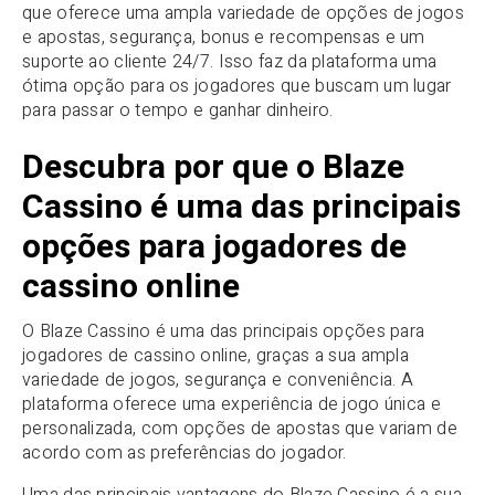
que oferece uma ampla variedade de opções de jogos
e apostas, segurança, bonus e recompensas e um
suporte ao cliente 24/7. Isso faz da plataforma uma
ótima opção para os jogadores que buscam um lugar
para passar o tempo e ganhar dinheiro.
Descubra por que o Blaze
Cassino é uma das principais
opções para jogadores de
cassino online
O Blaze Cassino é uma das principais opções para
jogadores de cassino online, graças a sua ampla
variedade de jogos, segurança e conveniência. A
plataforma oferece uma experiência de jogo única e
personalizada, com opções de apostas que variam de
acordo com as preferências do jogador.