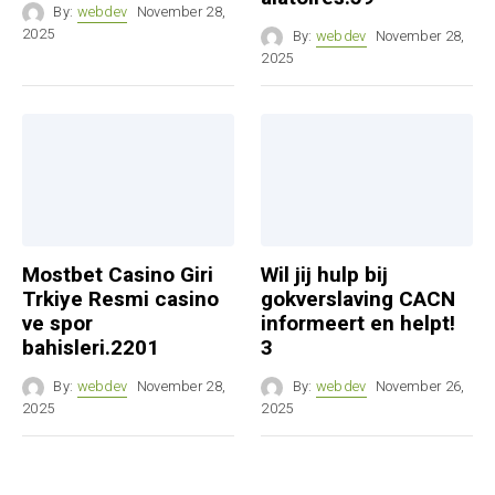
By:
webdev
November 28,
2025
By:
webdev
November 28,
2025
Mostbet Casino Giri
Wil jij hulp bij
Trkiye Resmi casino
gokverslaving CACN
ve spor
informeert en helpt!
bahisleri.2201
3
By:
webdev
November 28,
By:
webdev
November 26,
2025
2025