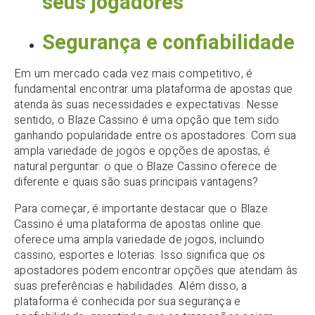
seus jogadores
Segurança e confiabilidade
Em um mercado cada vez mais competitivo, é
fundamental encontrar uma plataforma de apostas que
atenda às suas necessidades e expectativas. Nesse
sentido, o Blaze Cassino é uma opção que tem sido
ganhando popularidade entre os apostadores. Com sua
ampla variedade de jogos e opções de apostas, é
natural perguntar: o que o Blaze Cassino oferece de
diferente e quais são suas principais vantagens?
Para começar, é importante destacar que o Blaze
Cassino é uma plataforma de apostas online que
oferece uma ampla variedade de jogos, incluindo
cassino, esportes e loterias. Isso significa que os
apostadores podem encontrar opções que atendam às
suas preferências e habilidades. Além disso, a
plataforma é conhecida por sua segurança e