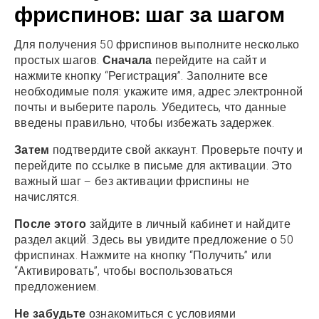
фриспинов: шаг за шагом
Для получения 50 фриспинов выполните несколько
простых шагов.
Сначала
перейдите на сайт и
нажмите кнопку “Регистрация”. Заполните все
необходимые поля: укажите имя, адрес электронной
почты и выберите пароль. Убедитесь, что данные
введены правильно, чтобы избежать задержек.
Затем
подтвердите свой аккаунт. Проверьте почту и
перейдите по ссылке в письме для активации. Это
важный шаг – без активации фриспины не
начислятся.
После этого
зайдите в личный кабинет и найдите
раздел акций. Здесь вы увидите предложение о 50
фриспинах. Нажмите на кнопку “Получить” или
“Активировать”, чтобы воспользоваться
предложением.
Не забудьте
ознакомиться с условиями