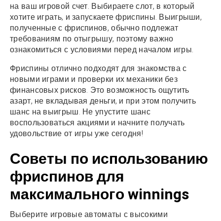
на ваш игровой счет. Выбираете слот, в который
хотите играть, и запускаете фриспины. Выигрыши,
полученные с фриспинов, обычно подлежат
требованиям по отыгрышу, поэтому важно
ознакомиться с условиями перед началом игры.
Фриспины отлично подходят для знакомства с
новыми играми и проверки их механики без
финансовых рисков. Это возможность ощутить
азарт, не вкладывая деньги, и при этом получить
шанс на выигрыш. Не упустите шанс
воспользоваться акциями и начните получать
удовольствие от игры уже сегодня!
Советы по использованию
фриспинов для
максимального winnings
Выберите игровые автоматы с высокими