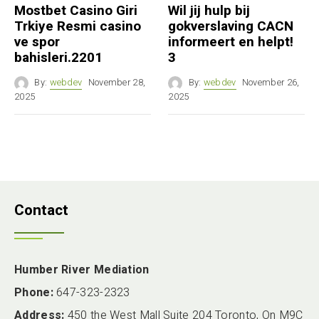
Mostbet Casino Giri
Wil jij hulp bij
Trkiye Resmi casino
gokverslaving CACN
ve spor
informeert en helpt!
bahisleri.2201
3
By:
webdev
November 28,
By:
webdev
November 26,
2025
2025
Contact
Humber River Mediation
Phone:
647-323-2323
Address:
450 the West Mall Suite 204 Toronto, On M9C