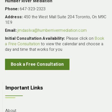
Humber River Mediation
Phone:
647-323-2323
Address:
450 the West Mall Suite 204 Toronto, On M9C
1E9
Email:
jmdasilva@humberrivermediation.com
Initial Consultation Availability:
Please click on
Book
a Free Consultation
to view the calendar and choose a
day and time that works for you
Book a Free Consultation
Important Links
About