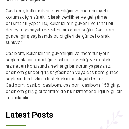
Casibom, kullanıcıların güvenliğini ve memnuniyetini
korumak için sürekli olarak yenilikler ve geliştirme
çalışmaları yapar. Bu, kullanıcıların güvenli ve rahat bir
deneyim yaşayabilecekleri bir ortam sağlar. Casibom
güncel giriş sayfasında bu bilgileri de güncel olarak
sunuyor.
Casibom, kullanıcıların güvenliğini ve memnuniyetini
sağlamak için önceliğine sahip. Güvenliği ve destek
hizmetleri konusunda herhangi bir sorun yaşarsanız,
casibom guncel giriş sayfasından veya casibom guncel
sayfasından hızlıca destek ekibine ulaşabilirsiniz.
Cadibom, casibo, casıbom, casibon, casibom 158 giriş,
casibom giriş gibi terimler de bu hizmetlerle ilgili bilgi için
kullanılabilir.
Latest Posts