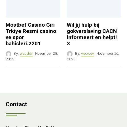
Mostbet Casino Giri
Wil jij hulp bij
Trkiye Resmi casino
gokverslaving CACN
ve spor
informeert en helpt!
bahisleri.2201
3
By:
webdev
November 28,
By:
webdev
November 26,
2025
2025
Contact