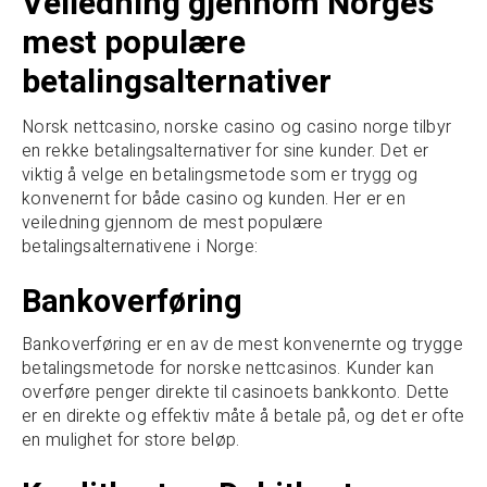
Veiledning gjennom Norges
mest populære
betalingsalternativer
Norsk nettcasino, norske casino og casino norge tilbyr
en rekke betalingsalternativer for sine kunder. Det er
viktig å velge en betalingsmetode som er trygg og
konvenernt for både casino og kunden. Her er en
veiledning gjennom de mest populære
betalingsalternativene i Norge:
Bankoverføring
Bankoverføring er en av de mest konvenernte og trygge
betalingsmetode for norske nettcasinos. Kunder kan
overføre penger direkte til casinoets bankkonto. Dette
er en direkte og effektiv måte å betale på, og det er ofte
en mulighet for store beløp.