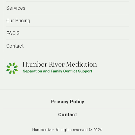
Services
Our Pricing
FAQ’S
Contact
Privacy Policy
Contact
Humberriver. All rights reserved © 2024.