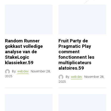
Random Runner
Fruit Party de
gokkast volledige
Pragmatic Play
analyse van de
comment
StakeLogic
fonctionnent les
klassieker.59
multiplicateurs
alatoires.59
By:
webdev
November 28,
2025
By:
webdev
November 28,
2025