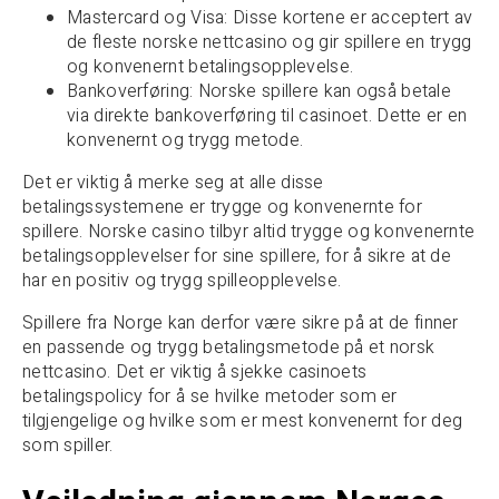
Mastercard og Visa: Disse kortene er acceptert av
de fleste norske nettcasino og gir spillere en trygg
og konvenernt betalingsopplevelse.
Bankoverføring: Norske spillere kan også betale
via direkte bankoverføring til casinoet. Dette er en
konvenernt og trygg metode.
Det er viktig å merke seg at alle disse
betalingssystemene er trygge og konvenernte for
spillere. Norske casino tilbyr altid trygge og konvenernte
betalingsopplevelser for sine spillere, for å sikre at de
har en positiv og trygg spilleopplevelse.
Spillere fra Norge kan derfor være sikre på at de finner
en passende og trygg betalingsmetode på et norsk
nettcasino. Det er viktig å sjekke casinoets
betalingspolicy for å se hvilke metoder som er
tilgjengelige og hvilke som er mest konvenernt for deg
som spiller.