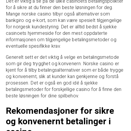
Det er viktig å se på de ulike casinoets betalingspolikter
for å sikre at du finner den beste løsningen for deg.
Mange norske casino tilbyr også alternativer som
bankgiro og e-kort, som kan være spesielt tilgjengelige
for norgesk kundestyring. Det er alltid bedst å sjekke
casinoets hjemmeside for den mest oppdaterte
informasjonen om tilgjengelige betalingsmetoder og
eventuelle spesifikke krav.
Generelt sett er det viktig å velge en betalingsmetode
som gir deg trygghet og konvenern. Norske casino er
kjent for å tilby betalingsalternativer som er både trygge
og konvenernt, slik at kunder kan genkjenne og forstå
prosessen. Det er også en god idé å sjekke
betalingsmetoder for forskjellige casino for å finne den
beste løsningen for dine spilbehov.
Rekomendasjoner for sikre
og konvenernt betalinger i