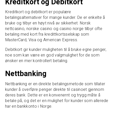
Kreditkort og Debitkort
Kreditkort og debitkort er populære
betalingsalternativer for mange kunder. De er enkelte å
bruke og tilbyr en høyt nivå av sikkerhet. Norsk
nettcasino, norske casino og casino norge tilbyr ofte
betaling med kort fra kredittkortsselskap som
MasterCard, Visa og American Express.
Debitkort gir kunder muligheten til å bruke egne penger,
noe som kan være en god valgmulighet for de som
ønsker en mer kontrollert betaling.
Nettbanking
Nettbanking er en direkte betalingsmetode som tillater
kunder å overføre penger direkte til casinoet gjennom
deres bank. Dette er en konvenernt og trygg måte å
betale på, og det er en mulighet for kunder som allerede
har en bankkonto i Norge.