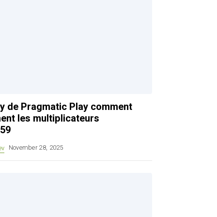
rty de Pragmatic Play comment
ent les multiplicateurs
.59
ev
November 28, 2025