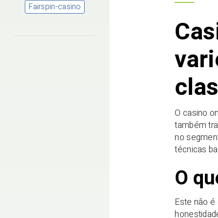
Fairspin-casino
Cas
var
cla
O casino on
também tra
no segmento
técnicas ba
O qu
Este não é
honestidade