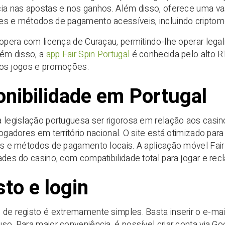
ia nas apostas e nos ganhos. Além disso, oferece uma va
es e métodos de pagamento acessíveis, incluindo cripto
 opera com licença de Curaçau, permitindo-lhe operar lega
lém disso, a
app Fair Spin Portugal
é conhecida pelo alto R
nos jogos e promoções.
onibilidade em Portugal
 legislação portuguesa ser rigorosa em relação aos casino
jogadores em território nacional. O site está otimizado par
os e métodos de pagamento locais. A aplicação móvel Fair
ades do casino, com compatibilidade total para jogar e re
to e login
de registo é extremamente simples. Basta inserir o e-mail
so. Para maior conveniência, é possível criar conta via Go