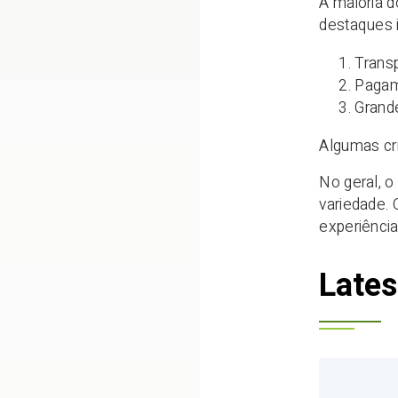
A maioria d
destaques 
Transp
Pagam
Grand
Algumas crí
No geral, o
variedade.
experiência
Lates