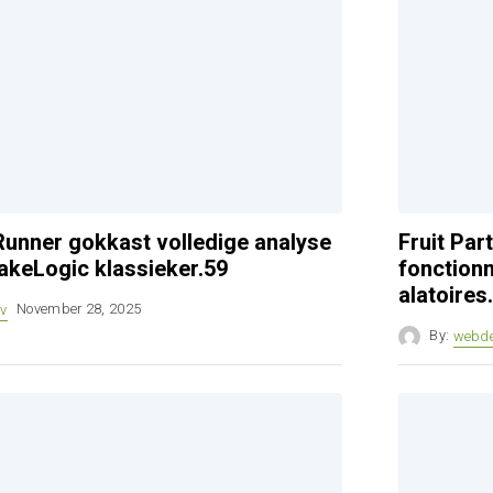
unner gokkast volledige analyse
Fruit Pa
akeLogic klassieker.59
fonctionn
alatoires
v
November 28, 2025
By:
webd