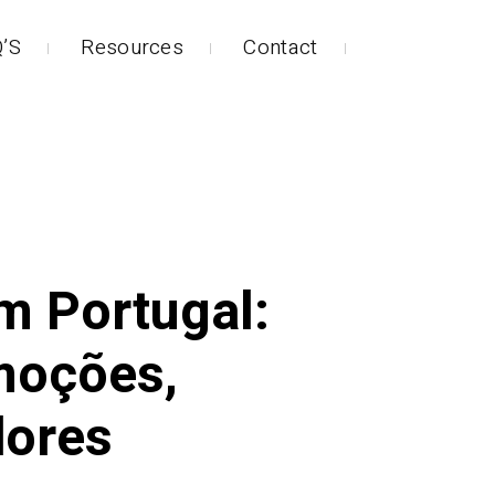
’S
Resources
Contact
m Portugal:
moções,
dores