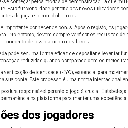
se começar pelos modos de demonstração, já que muito
te. Esta funcionalidade permite aos novos utilizadores c
 antes de jogarem com dinheiro real.
te importante conhecer os bónus. Após o registo, os joga
onal. No entanto, devem sempre verificar os requisitos de a
no momento de levantamento dos lucros.
eda pode ser uma forma eficaz de depositar e levantar fu
transação reduzidos quando comparado com os meios tradi
a verificação de identidade (KYC), essencial para moviment
da sua conta. Este processo é uma norma internacional em
postura responsável perante o jogo é crucial. Estabeleça 
permanência na plataforma para manter uma experiência s
iões dos jogadores