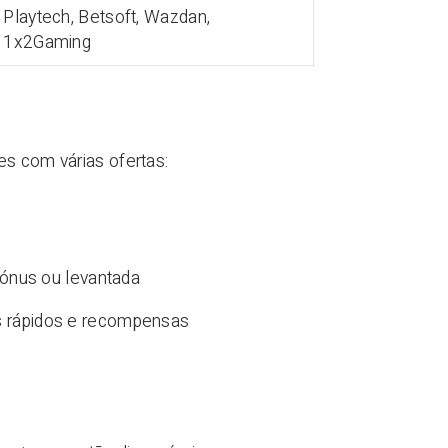
Playtech, Betsoft, Wazdan,
1x2Gaming
es com várias ofertas:
bónus ou levantada
os rápidos e recompensas