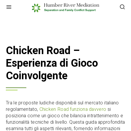
Chicken Road –
Esperienza di Gioco
Coinvolgente
Tra le proposte ludiche disponibili sul mercato italiano
regolamentato,
Chicken Road funziona davvero
si
posiziona come un gioco che bilancia intrattenimento e
funzionalità tecniche di livello. Questa guida approfondita
esamina tutti gli aspetti rilevanti, fornendo informazioni