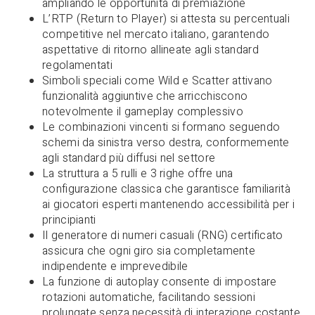
ampliando le opportunità di premiazione
L’RTP (Return to Player) si attesta su percentuali
competitive nel mercato italiano, garantendo
aspettative di ritorno allineate agli standard
regolamentati
Simboli speciali come Wild e Scatter attivano
funzionalità aggiuntive che arricchiscono
notevolmente il gameplay complessivo
Le combinazioni vincenti si formano seguendo
schemi da sinistra verso destra, conformemente
agli standard più diffusi nel settore
La struttura a 5 rulli e 3 righe offre una
configurazione classica che garantisce familiarità
ai giocatori esperti mantenendo accessibilità per i
principianti
Il generatore di numeri casuali (RNG) certificato
assicura che ogni giro sia completamente
indipendente e imprevedibile
La funzione di autoplay consente di impostare
rotazioni automatiche, facilitando sessioni
prolungate senza necessità di interazione costante