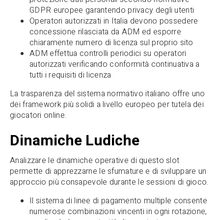
GDPR europee garantendo privacy degli utenti
Operatori autorizzati in Italia devono possedere
concessione rilasciata da ADM ed esporre
chiaramente numero di licenza sul proprio sito
ADM effettua controlli periodici su operatori
autorizzati verificando conformità continuativa a
tutti i requisiti di licenza
La trasparenza del sistema normativo italiano offre uno
dei framework più solidi a livello europeo per tutela dei
giocatori online.
Dinamiche Ludiche
Analizzare le dinamiche operative di questo slot
permette di apprezzarne le sfumature e di sviluppare un
approccio più consapevole durante le sessioni di gioco.
Il sistema di linee di pagamento multiple consente
numerose combinazioni vincenti in ogni rotazione,