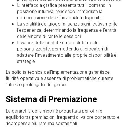
L’interfaccia grafica presenta tutti i comandi in
posizione intuitiva, rendendo immediata la
comprensione delle funzionalità disponibili
La volatilità del gioco influenza significativamente
l’esperienza, determinando la frequenza e l’entità
delle vincite durante le sessioni
Il valore delle puntate è completamente
personalizzabile, permettendo ai giocatori di
adattare l’investimento alle proprie disponibilità e
strategie
La solidità tecnica dell’implementazione garantisce
fluidità operativa e assenza di problematiche durante
l’utilizzo prolungato del gioco.
Sistema di Premiazione
La gerarchia dei simboli è progettata per offrire
equilibrio tra premiazioni frequenti di valore contenuto e
ricompense più rare ma sostanziali.