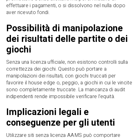
effettuare i pagamenti, o si dissolvono nel nulla dopo
aver ricevuto fondi.
Possibilità di manipolazione
dei risultati delle partite o dei
giochi
Senza una licenza ufficiale, non esistono controlli sulla
correttezza dei giochi. Questo può portare a
manipolazioni dei risultati, con giochi truccati per
favorire il house edge o, peggio, a giochi in cui le vincite
sono completamente truccate. La mancanza di audit
indipendenti rende impossibile verificare l’equità.
Implicazioni legali e
conseguenze per gli utenti
Utilizzare siti senza licenza AAMS può comportare