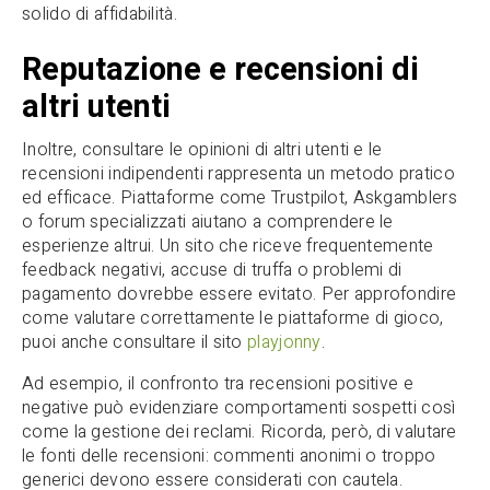
solido di affidabilità.
Reputazione e recensioni di
altri utenti
Inoltre, consultare le opinioni di altri utenti e le
recensioni indipendenti rappresenta un metodo pratico
ed efficace. Piattaforme come Trustpilot, Askgamblers
o forum specializzati aiutano a comprendere le
esperienze altrui. Un sito che riceve frequentemente
feedback negativi, accuse di truffa o problemi di
pagamento dovrebbe essere evitato. Per approfondire
come valutare correttamente le piattaforme di gioco,
puoi anche consultare il sito
playjonny
.
Ad esempio, il confronto tra recensioni positive e
negative può evidenziare comportamenti sospetti così
come la gestione dei reclami. Ricorda, però, di valutare
le fonti delle recensioni: commenti anonimi o troppo
generici devono essere considerati con cautela.