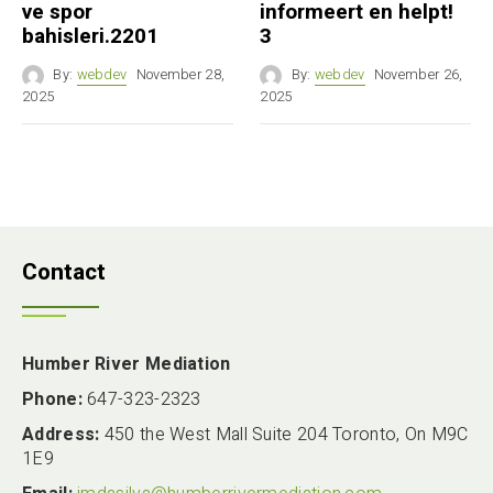
ve spor
informeert en helpt!
bahisleri.2201
3
By:
webdev
November 28,
By:
webdev
November 26,
2025
2025
Contact
Humber River Mediation
Phone:
647-323-2323
Address:
450 the West Mall Suite 204 Toronto, On M9C
1E9