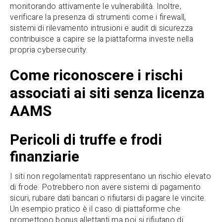
monitorando attivamente le vulnerabilità. Inoltre,
verificare la presenza di strumenti come i firewall,
sistemi di rilevamento intrusioni e audit di sicurezza
contribuisce a capire se la piattaforma investe nella
propria cybersecurity.
Come riconoscere i rischi
associati ai siti senza licenza
AAMS
Pericoli di truffe e frodi
finanziarie
I siti non regolamentati rappresentano un rischio elevato
di frode. Potrebbero non avere sistemi di pagamento
sicuri, rubare dati bancari o rifiutarsi di pagare le vincite.
Un esempio pratico è il caso di piattaforme che
promettono bonus allettanti ma poi si rifiutano di