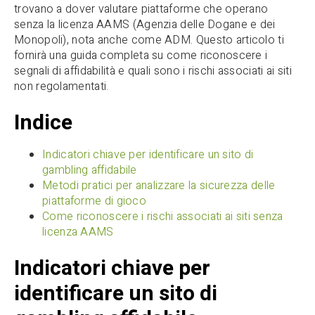
trovano a dover valutare piattaforme che operano
senza la licenza AAMS (Agenzia delle Dogane e dei
Monopoli), nota anche come ADM. Questo articolo ti
fornirà una guida completa su come riconoscere i
segnali di affidabilità e quali sono i rischi associati ai siti
non regolamentati.
Indice
Indicatori chiave per identificare un sito di
gambling affidabile
Metodi pratici per analizzare la sicurezza delle
piattaforme di gioco
Come riconoscere i rischi associati ai siti senza
licenza AAMS
Indicatori chiave per
identificare un sito di