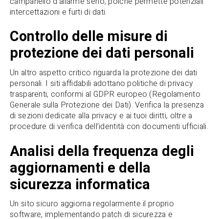
campanello d’allarme serio, poiché permette potenziali
intercettazioni e furti di dati.
Controllo delle misure di
protezione dei dati personali
Un altro aspetto critico riguarda la protezione dei dati
personali. I siti affidabili adottano politiche di privacy
trasparenti, conformi al GDPR europeo (Regolamento
Generale sulla Protezione dei Dati). Verifica la presenza
di sezioni dedicate alla privacy e ai tuoi diritti, oltre a
procedure di verifica dell’identità con documenti ufficiali.
Analisi della frequenza degli
aggiornamenti e della
sicurezza informatica
Un sito sicuro aggiorna regolarmente il proprio
software, implementando patch di sicurezza e