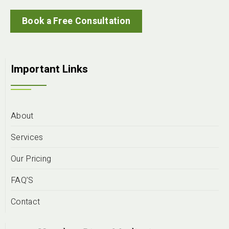
Book a Free Consultation
Important Links
About
Services
Our Pricing
FAQ’S
Contact