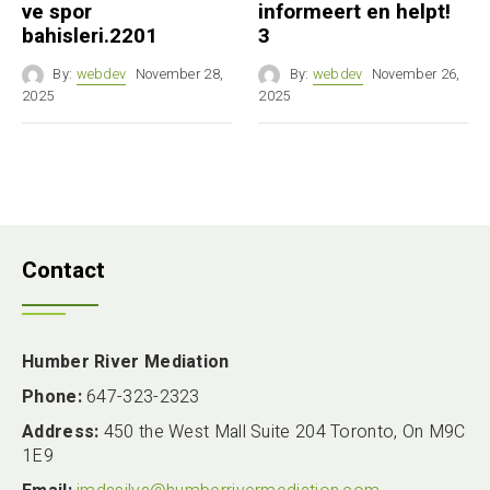
ve spor
informeert en helpt!
bahisleri.2201
3
By:
webdev
November 28,
By:
webdev
November 26,
2025
2025
Contact
Humber River Mediation
Phone:
647-323-2323
Address:
450 the West Mall Suite 204 Toronto, On M9C
1E9