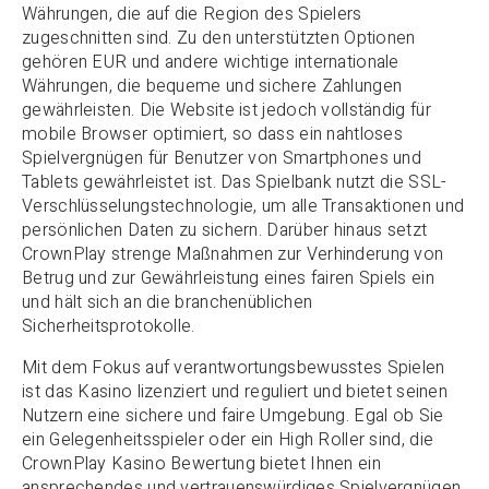
Währungen, die auf die Region des Spielers
zugeschnitten sind. Zu den unterstützten Optionen
gehören EUR und andere wichtige internationale
Währungen, die bequeme und sichere Zahlungen
gewährleisten. Die Website ist jedoch vollständig für
mobile Browser optimiert, so dass ein nahtloses
Spielvergnügen für Benutzer von Smartphones und
Tablets gewährleistet ist. Das Spielbank nutzt die SSL-
Verschlüsselungstechnologie, um alle Transaktionen und
persönlichen Daten zu sichern. Darüber hinaus setzt
CrownPlay strenge Maßnahmen zur Verhinderung von
Betrug und zur Gewährleistung eines fairen Spiels ein
und hält sich an die branchenüblichen
Sicherheitsprotokolle.
Mit dem Fokus auf verantwortungsbewusstes Spielen
ist das Kasino lizenziert und reguliert und bietet seinen
Nutzern eine sichere und faire Umgebung. Egal ob Sie
ein Gelegenheitsspieler oder ein High Roller sind, die
CrownPlay Kasino Bewertung bietet Ihnen ein
ansprechendes und vertrauenswürdiges Spielvergnügen.