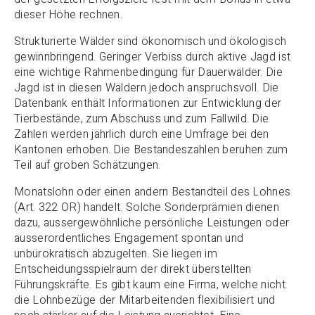
dieser Höhe rechnen.
Strukturierte Wälder sind ökonomisch und ökologisch
gewinnbringend. Geringer Verbiss durch aktive Jagd ist
eine wichtige Rahmenbedingung für Dauerwälder. Die
Jagd ist in diesen Wäldern jedoch anspruchsvoll. Die
Datenbank enthält Informationen zur Entwicklung der
Tierbestände, zum Abschuss und zum Fallwild. Die
Zahlen werden jährlich durch eine Umfrage bei den
Kantonen erhoben. Die Bestandeszahlen beruhen zum
Teil auf groben Schätzungen.
Monatslohn oder einen andern Bestandteil des Lohnes
(Art. 322 OR) handelt. Solche Sonderprämien dienen
dazu, aussergewöhnliche persönliche Leistungen oder
ausserordentliches Engagement spontan und
unbürokratisch abzugelten. Sie liegen im
Entscheidungsspielraum der direkt überstellten
Führungskräfte. Es gibt kaum eine Firma, welche nicht
die Lohnbezüge der Mitarbeitenden flexibilisiert und