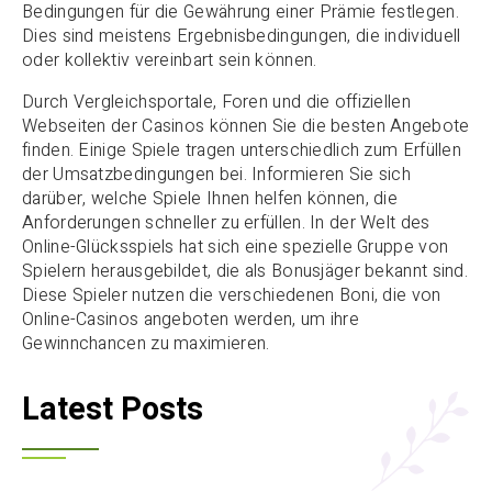
Bedingungen für die Gewährung einer Prämie festlegen.
Dies sind meistens Ergebnisbedingungen, die individuell
oder kollektiv vereinbart sein können.
Durch Vergleichsportale, Foren und die offiziellen
Webseiten der Casinos können Sie die besten Angebote
finden. Einige Spiele tragen unterschiedlich zum Erfüllen
der Umsatzbedingungen bei. Informieren Sie sich
darüber, welche Spiele Ihnen helfen können, die
Anforderungen schneller zu erfüllen. In der Welt des
Online-Glücksspiels hat sich eine spezielle Gruppe von
Spielern herausgebildet, die als Bonusjäger bekannt sind.
Diese Spieler nutzen die verschiedenen Boni, die von
Online-Casinos angeboten werden, um ihre
Gewinnchancen zu maximieren.
Latest Posts