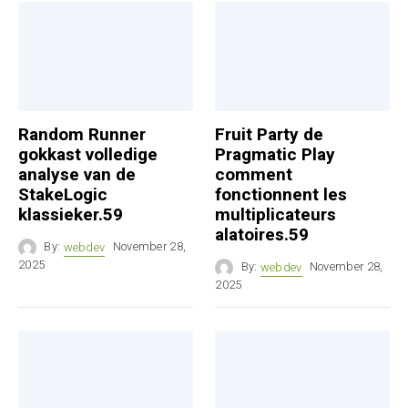
Random Runner
Fruit Party de
gokkast volledige
Pragmatic Play
analyse van de
comment
StakeLogic
fonctionnent les
klassieker.59
multiplicateurs
alatoires.59
By:
webdev
November 28,
2025
By:
webdev
November 28,
2025