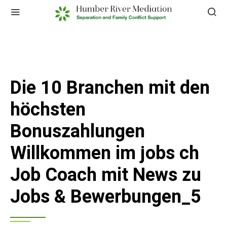
Die 10 Branchen mit den
höchsten
Bonuszahlungen
Willkommen im jobs ch
Job Coach mit News zu
Jobs & Bewerbungen_5