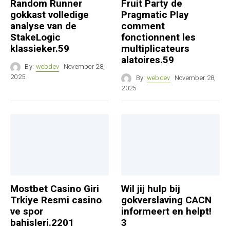
Random Runner
Fruit Party de
gokkast volledige
Pragmatic Play
analyse van de
comment
StakeLogic
fonctionnent les
klassieker.59
multiplicateurs
alatoires.59
By:
webdev
November 28,
2025
By:
webdev
November 28,
2025
Mostbet Casino Giri
Wil jij hulp bij
Trkiye Resmi casino
gokverslaving CACN
ve spor
informeert en helpt!
bahisleri.2201
3