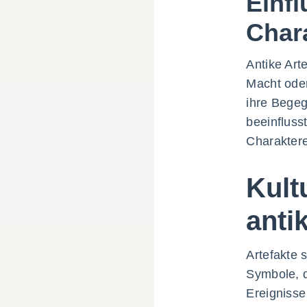
Einf
Char
Antike Art
Macht oder
ihre Begeg
beeinfluss
Charakter
Kult
anti
Artefakte 
Symbole, d
Ereignisse