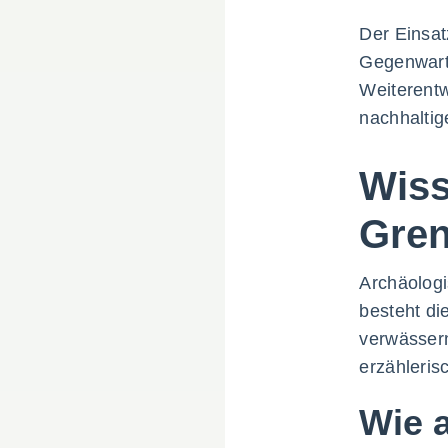
Der Einsat
Gegenwart.
Weiterentw
nachhaltig
Wiss
Gren
Archäologi
besteht di
verwässern
erzähleris
Wie 