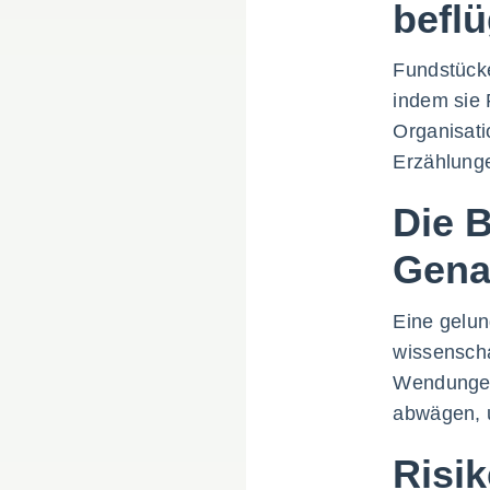
befl
Fundstücke
indem sie 
Organisati
Erzählunge
Die 
Genau
Eine gelun
wissenscha
Wendungen 
abwägen, u
Risi