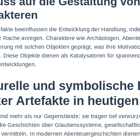
luss auf die Gestaltung v
akteren
efakte beeinflussen die Entwicklung der Handlung, i
 Rache anregen. Charaktere wie Archäologen, Abenteu
nung mit solchen Objekten geprägt, was ihre Motivati
t. Diese Objekte dienen als Katalysatoren für spanne
entwicklungen.
urelle und symbolische
ker Artefakte in heutige
sind mehr als nur Gegenstände; sie tragen tief verwurze
ie Geschichten über Glaubenssysteme, gesellschaftlic
 vermitteln. In modernen Abenteuergeschichten dienen 