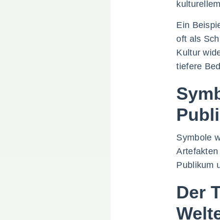
kulturelle
Ein Beispi
oft als Sc
Kultur wid
tiefere Be
Symb
Publ
Symbole wi
Artefakten
Publikum u
Der T
Welt