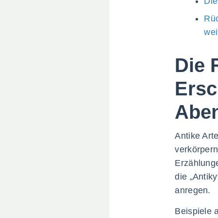
Die
Rüc
wei
Die 
Ersc
Aben
Antike Art
verkörper
Erzählunge
die „Antik
anregen.
Beispiele