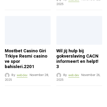
2025
Mostbet Casino Giri
Wil jij hulp bij
Trkiye Resmi casino
gokverslaving CACN
ve spor
informeert en helpt!
bahisleri.2201
3
By:
webdev
November 28,
By:
webdev
November 26,
2025
2025