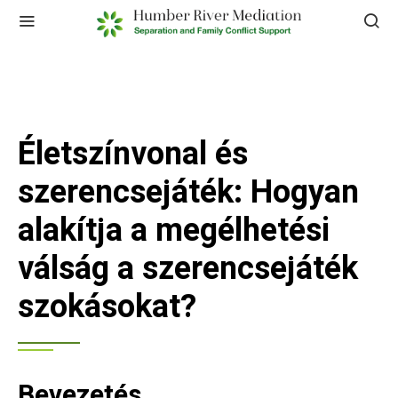
Életszínvonal és
szerencsejáték: Hogyan
alakítja a megélhetési
válság a szerencsejáték
szokásokat?
Bevezetés