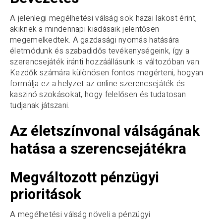
A jelenlegi megélhetési válság sok hazai lakost érint,
akiknek a mindennapi kiadásaik jelentősen
megemelkedtek. A gazdasági nyomás hatására
életmódunk és szabadidős tevékenységeink, így a
szerencsejáték iránti hozzáállásunk is változóban van.
Kezdők számára különösen fontos megérteni, hogyan
formálja ez a helyzet az online szerencsejáték és
kaszinó szokásokat, hogy felelősen és tudatosan
tudjanak játszani.
Az életszínvonal válságának
hatása a szerencsejátékra
Megváltozott pénzügyi
prioritások
A megélhetési válság növeli a pénzügyi