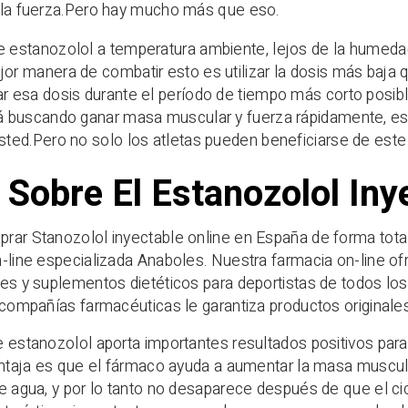
 la fuerza.Pero hay mucho más que eso.
 estanozolol a temperatura ambiente, lejos de la humedad, e
or manera de combatir esto es utilizar la dosis más baja 
r esa dosis durante el período de tiempo más corto posibl
á buscando ganar masa muscular y fuerza rápidamente, es
sted.Pero no solo los atletas pueden beneficiarse de este
 Sobre El Estanozolol Iny
ar Stanozolol inyectable online en España de forma total
-line especializada Anaboles. Nuestra farmacia on-line o
es y suplementos dietéticos para deportistas de todos los
 compañías farmacéuticas le garantiza productos originales, 
 estanozolol aporta importantes resultados positivos para
entaja es que el fármaco ayuda a aumentar la masa muscular
e agua, y por lo tanto no desaparece después de que el c