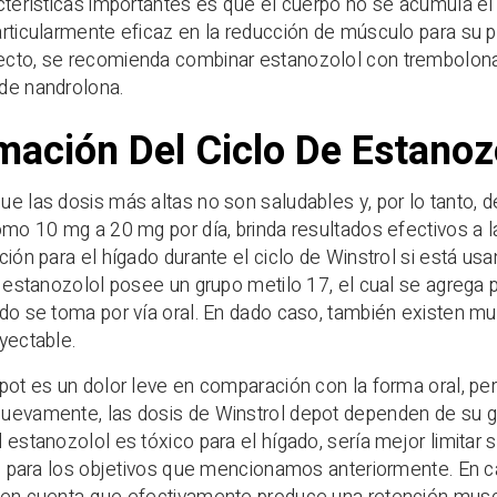
cterísticas importantes es que el cuerpo no se acumula el
rticularmente eficaz en la reducción de músculo para su po
cto, se recomienda combinar estanozolol con trembolona
de nandrolona.
mación Del Ciclo De Estanoz
e las dosis más altas no son saludables y, por lo tanto, d
omo 10 mg a 20 mg por día, brinda resultados efectivos a 
ción para el hígado durante el ciclo de Winstrol si está usa
l estanozolol posee un grupo metilo 17, el cual se agrega pa
do se toma por vía oral. En dado caso, también existen 
yectable.
pot es un dolor leve en comparación con la forma oral, pe
uevamente, las dosis de Winstrol depot dependen de su g
 estanozolol es tóxico para el hígado, sería mejor limita
vo para los objetivos que mencionamos anteriormente. En ca