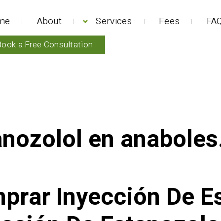
me
About
Services
Fees
FAQ
Book a Free Consultation
anozolol en anabole
prar Inyección De E