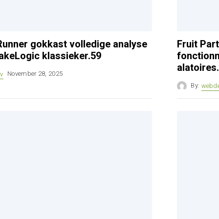
unner gokkast volledige analyse
Fruit Pa
akeLogic klassieker.59
fonctionn
alatoires
v
November 28, 2025
By:
webd