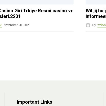
asino Giri Trkiye Resmi casino ve
Wil jij h
sleri.2201
informeer
v
November 28, 2025
By:
webd
Important Links