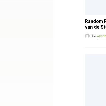
Random R
van de St
By:
webde