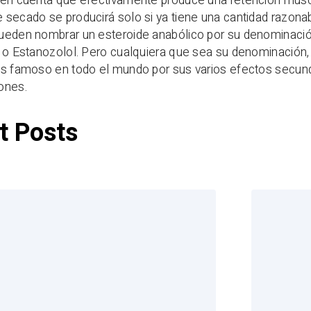
 en cuenta que efectivamente produce una retención musc
secado se producirá solo si ya tiene una cantidad razonab
ueden nombrar un esteroide anabólico por su denominaci
 o Estanozolol. Pero cualquiera que sea su denominación,
es famoso en todo el mundo por sus varios efectos secund
ones.
t Posts