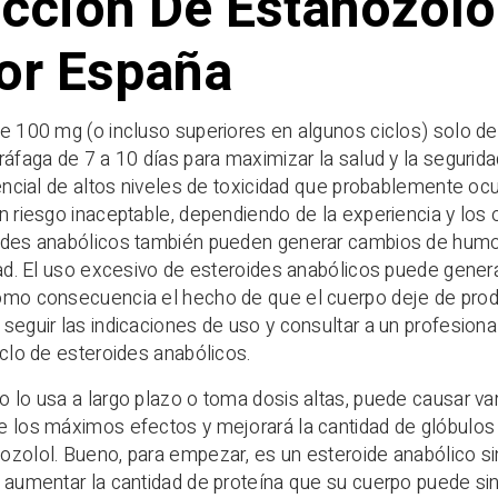
ección De Estanozolo
or España
e 100 mg (o incluso superiores en algunos ciclos) solo d
ráfaga de 7 a 10 días para maximizar la salud y la segurida
encial de altos niveles de toxicidad que probablemente ocurri
n riesgo inaceptable, dependiendo de la experiencia y los o
ides anabólicos también pueden generar cambios de humor
dad. El uso excesivo de esteroides anabólicos puede gener
omo consecuencia el hecho de que el cuerpo deje de produ
seguir las indicaciones de uso y consultar a un profesion
iclo de esteroides anabólicos.
 lo usa a largo plazo o toma dosis altas, puede causar va
 los máximos efectos y mejorará la cantidad de glóbulos 
zolol. Bueno, para empezar, es un esteroide anabólico sin
 aumentar la cantidad de proteína que su cuerpo puede sin