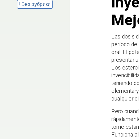
Iny
! Без рубрики
Mej
Las dosis d
período de 
oral. El pot
presentar u
Los estero
invencibili
teniendo c
elementary 
cualquier c
Pero cuando
rápidamente
tome estano
Funciona al