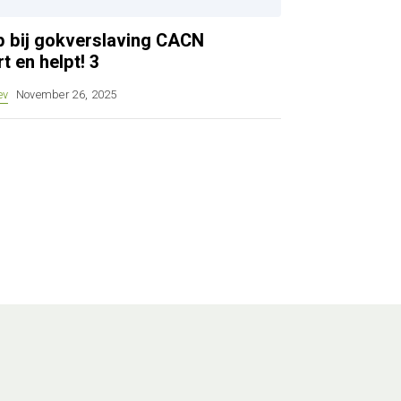
ulp bij gokverslaving CACN
t en helpt! 3
ev
November 26, 2025