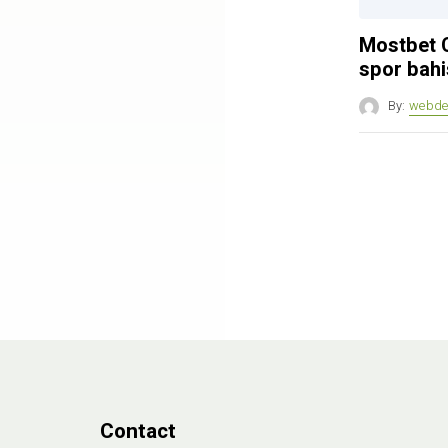
Mostbet C
spor bahi
By:
webde
Contact