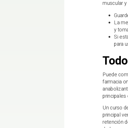
muscular y
Guarde
La mej
y toma
Si est
para u
Todo
Puede compr
farmacia on
anabolizant
principales
Un curso de
principal v
retención d