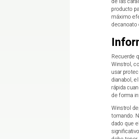
de las cara
producto pa
máximo efe
decanoato 
Infor
Recuerde qu
Winstrol, c
usar protec
dianabol, e
rápida cuan
de forma in
Winstrol de
tomando. N
dado que el
significati