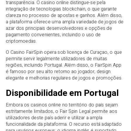
transparência. O casino online distingue-se pela
integração de tecnologias blockchain, o que garante
clareza no processo de apostas e ganhos. Além disso,
a plataforma oferece uma ampla variedade de jogos de
azar dos principais desenvolvedores e opções de
pagamento convenientes, incluindo o uso de
criptomoedas.
O Casino FairSpin opera sob licença de Curaçao, o que
permite servir legalmente utilizadores de muitas
regiões, incluindo Portugal. Além disso, o FairSpin App
é famoso por seu alto retorno ao jogador, design
elegante e melhorias regulares de jogos e promoções.
Disponibilidade em Portugal
Embora os casinos online no território do país sejam
estritamente limitados, o Fair Spin Legal permite aos
utilizadores deste país aderir e utilizar a ampla
funcionalidade da plataforma. O recurso está adaptado
para usuários europeus: o idioma inglês é suportado,