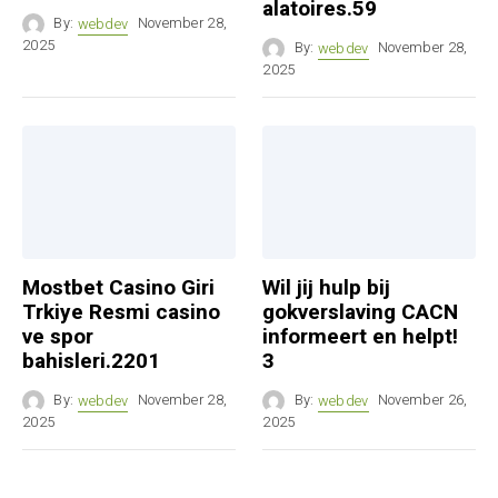
alatoires.59
By:
webdev
November 28,
2025
By:
webdev
November 28,
2025
Mostbet Casino Giri
Wil jij hulp bij
Trkiye Resmi casino
gokverslaving CACN
ve spor
informeert en helpt!
bahisleri.2201
3
By:
webdev
November 28,
By:
webdev
November 26,
2025
2025