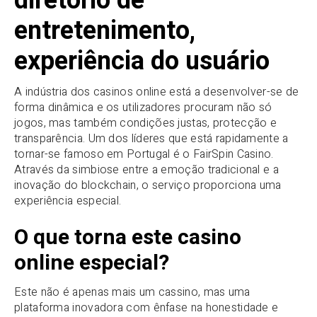
diretório de
entretenimento,
experiência do usuário
A indústria dos casinos online está a desenvolver-se de
forma dinâmica e os utilizadores procuram não só
jogos, mas também condições justas, protecção e
transparência. Um dos líderes que está rapidamente a
tornar-se famoso em Portugal é o FairSpin Casino.
Através da simbiose entre a emoção tradicional e a
inovação do blockchain, o serviço proporciona uma
experiência especial.
O que torna este casino
online especial?
Este não é apenas mais um cassino, mas uma
plataforma inovadora com ênfase na honestidade e