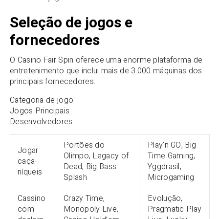
Seleção de jogos e
fornecedores
O Casino Fair Spin oferece uma enorme plataforma de
entretenimento que inclui mais de 3.000 máquinas dos
principais fornecedores:
Categoria de jogo
Jogos Principais
Desenvolvedores
Portões do
Play’n GO, Big
Jogar
Olimpo, Legacy of
Time Gaming,
caça-
Dead, Big Bass
Yggdrasil,
níqueis
Splash
Microgaming
Cassino
Crazy Time,
Evolução,
com
Monopoly Live,
Pragmatic Play