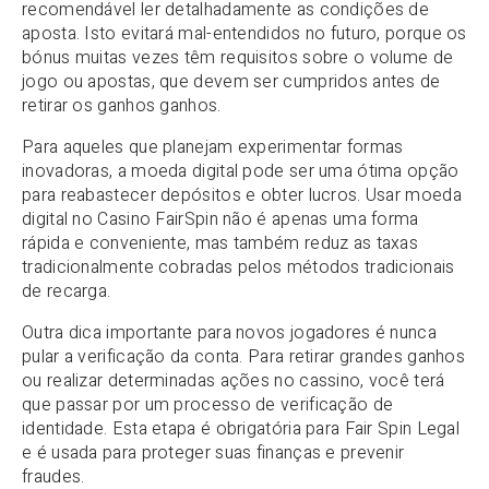
recomendável ler detalhadamente as condições de
aposta. Isto evitará mal-entendidos no futuro, porque os
bónus muitas vezes têm requisitos sobre o volume de
jogo ou apostas, que devem ser cumpridos antes de
retirar os ganhos ganhos.
Para aqueles que planejam experimentar formas
inovadoras, a moeda digital pode ser uma ótima opção
para reabastecer depósitos e obter lucros. Usar moeda
digital no Casino FairSpin não é apenas uma forma
rápida e conveniente, mas também reduz as taxas
tradicionalmente cobradas pelos métodos tradicionais
de recarga.
Outra dica importante para novos jogadores é nunca
pular a verificação da conta. Para retirar grandes ganhos
ou realizar determinadas ações no cassino, você terá
que passar por um processo de verificação de
identidade. Esta etapa é obrigatória para Fair Spin Legal
e é usada para proteger suas finanças e prevenir
fraudes.