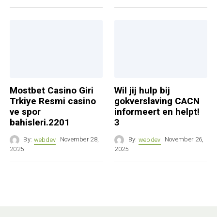
Mostbet Casino Giri
Wil jij hulp bij
Trkiye Resmi casino
gokverslaving CACN
ve spor
informeert en helpt!
bahisleri.2201
3
By:
webdev
November 28,
By:
webdev
November 26,
2025
2025