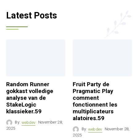
Latest Posts
Random Runner
Fruit Party de
gokkast volledige
Pragmatic Play
analyse van de
comment
StakeLogic
fonctionnent les
klassieker.59
multiplicateurs
alatoires.59
By:
webdev
November 28,
2025
By:
webdev
November 28,
2025