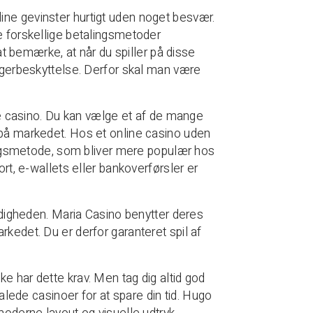
ne gevinster hurtigt uden noget besvær.
e forskellige betalingsmetoder
 at bemærke, at når du spiller på disse
rugerbeskyttelse. Derfor skal man være
ine casino. Du kan vælge et af de mange
 på markedet. Hos et online casino uden
alingsmetode, som bliver mere populær hos
ort, e-wallets eller bankoverførsler er
yndigheden. Maria Casino benytter deres
kedet. Du er derfor garanteret spil af
e har dette krav. Men tag dig altid god
falede casinoer for at spare din tid. Hugo