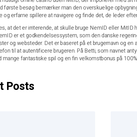
t nutidigt online casino uden MitID, der imponerer med sit 
d første besøg bemærker man den overskuelige opbygning, 
 og erfarne spillere at navigere og finde det, de leder efter
, at det er irriterende, at skulle bruge NemID eller MitID 
emID er et godkendelsessystem, som den danske regering bru
ster og websteder. Det er baseret på et brugernavn og en 
efon til at autentificere brugeren. På Betti, som navnet anty
 mange fantastiske spil og en fin velkomstbonus på 100% 
t Posts