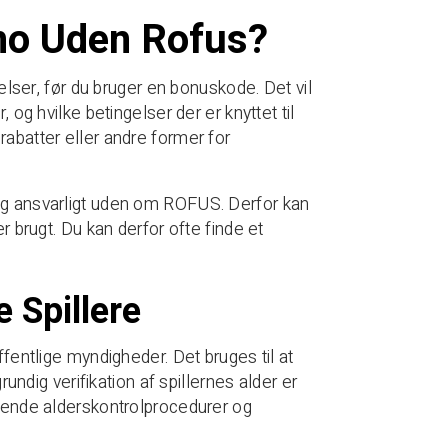
ino Uden Rofus?
gelser, før du bruger en bonuskode. Det vil
 og hvilke betingelser der er knyttet til
rabatter eller andre former for
 og ansvarligt uden om ROFUS. Derfor kan
r brugt. Du kan derfor ofte finde et
 Spillere
ffentlige myndigheder. Det bruges til at
rundig verifikation af spillernes alder er
ttende alderskontrolprocedurer og