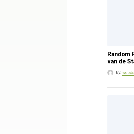
Random R
van de St
By:
webde