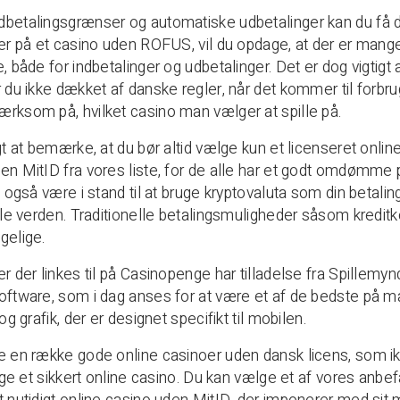
betalingsgrænser og automatiske udbetalinger kan du få di
ler på et casino uden ROFUS, vil du opdage, at der er mang
, både for indbetalinger og udbetalinger. Det er dog vigtigt
r du ikke dækket af danske regler, når det kommer til forb
rksom på, hvilket casino man vælger at spille på.
igt at bemærke, at du bør altid vælge kun et licenseret onl
en MitID fra vores liste, for de alle har et godt omdømme
du også være i stand til at bruge kryptovaluta som din bet
hele verden. Traditionelle betalingsmuligheder såsom kreditk
gelige.
er der linkes til på Casinopenge har tilladelse fra Spillem
oftware, som i dag anses for at være et af de bedste på mar
 og grafik, der er designet specifikt til mobilen.
e en række gode online casinoer uden dansk licens, som ikk
ælge et sikkert online casino. Du kan vælge et af vores anbe