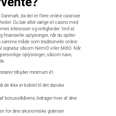
rvente?
Danmark, da der er flere online casinoer
gheder. Du bør altid vælge et casino med
nes interesser og rettigheder. Ved at
 finansielle oplysninger, når du spiller
på samme måde som traditionelle online
ital signatur såsom NemID eller MitID. Når
e personlige oplysninger, såsom navn,
de.
ratører tilbyder minimum ét
i de ikke er koblet til det danske
 af bonusvilkårene, bidrager hver af dine
en for dine økonomiske grænser.