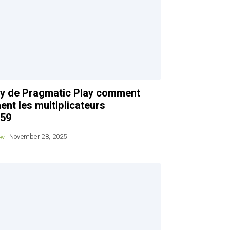
rty de Pragmatic Play comment
ent les multiplicateurs
.59
ev
November 28, 2025