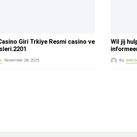
asino Giri Trkiye Resmi casino ve
Wil jij h
sleri.2201
informeer
v
November 28, 2025
By:
webd