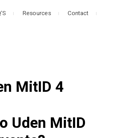
’S
Resources
Contact
en MitID 4
o Uden MitID