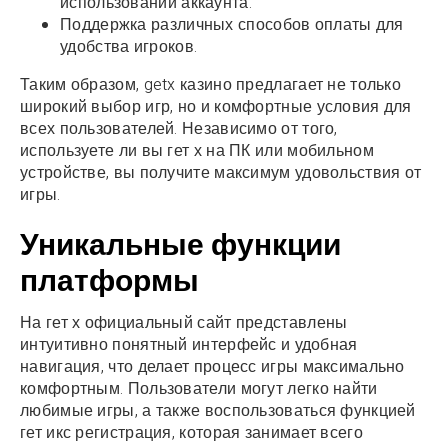
использовании аккаунта.
Поддержка различных способов оплаты для
удобства игроков.
Таким образом, getx казино предлагает не только
широкий выбор игр, но и комфортные условия для
всех пользователей. Независимо от того,
используете ли вы гет х на ПК или мобильном
устройстве, вы получите максимум удовольствия от
игры.
Уникальные функции
платформы
На гет х официальный сайт представлены
интуитивно понятный интерфейс и удобная
навигация, что делает процесс игры максимально
комфортным. Пользователи могут легко найти
любимые игры, а также воспользоваться функцией
гет икс регистрация, которая занимает всего