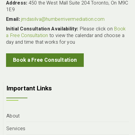
Address:
450 the West Mall Suite 204 Toronto, On M9C
1E9
Email:
jmdasilva@humberrivermediation.com
Initial Consultation Availability:
Please click on
Book
a Free Consultation
to view the calendar and choose a
day and time that works for you
Book a Free Consultation
Important Links
About
Services