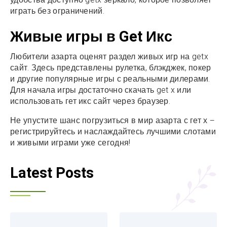
играть без ограничений.
Живые игры в Get Икс
Любители азарта оценят раздел живых игр на getx
сайт. Здесь представлены рулетка, блэкджек, покер
и другие популярные игры с реальными дилерами.
Для начала игры достаточно скачать get x или
использовать гет икс сайт через браузер.
Не упустите шанс погрузиться в мир азарта с гет х –
регистрируйтесь и наслаждайтесь лучшими слотами
и живыми играми уже сегодня!
Latest Posts