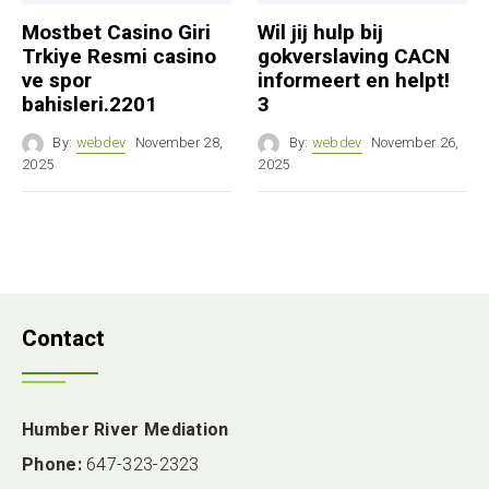
Mostbet Casino Giri
Wil jij hulp bij
Trkiye Resmi casino
gokverslaving CACN
ve spor
informeert en helpt!
bahisleri.2201
3
By:
webdev
November 28,
By:
webdev
November 26,
2025
2025
Contact
Humber River Mediation
Phone:
647-323-2323