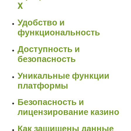
X
Удобство и
функциональность
Доступность и
безопасность
Уникальные функции
платформы
Безопасность и
лицензирование казино
Как защищены данные