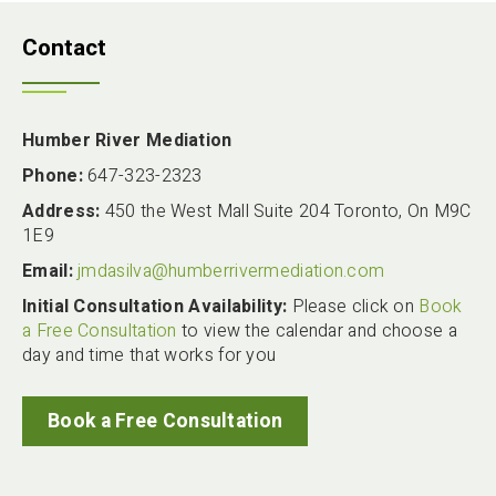
Contact
Humber River Mediation
Phone:
647-323-2323
Address:
450 the West Mall Suite 204 Toronto, On M9C
1E9
Email:
jmdasilva@humberrivermediation.com
Initial Consultation Availability:
Please click on
Book
a Free Consultation
to view the calendar and choose a
day and time that works for you
Book a Free Consultation