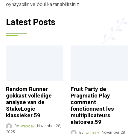
oynayabilir ve ödül kazanabilirsiniz.
Latest Posts
Random Runner
Fruit Party de
gokkast volledige
Pragmatic Play
analyse van de
comment
StakeLogic
fonctionnent les
klassieker.59
multiplicateurs
alatoires.59
By:
webdev
November 28,
2025
By:
webdev
November 28,