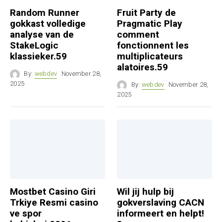
Random Runner
Fruit Party de
gokkast volledige
Pragmatic Play
analyse van de
comment
StakeLogic
fonctionnent les
klassieker.59
multiplicateurs
alatoires.59
By:
webdev
November 28,
2025
By:
webdev
November 28,
2025
Mostbet Casino Giri
Wil jij hulp bij
Trkiye Resmi casino
gokverslaving CACN
ve spor
informeert en helpt!