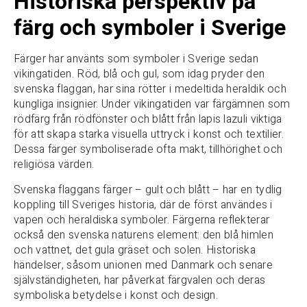
Historiska perspektiv på
färg och symboler i Sverige
Färger har använts som symboler i Sverige sedan
vikingatiden. Röd, blå och gul, som idag pryder den
svenska flaggan, har sina rötter i medeltida heraldik och
kungliga insignier. Under vikingatiden var färgämnen som
rödfärg från rödfönster och blått från lapis lazuli viktiga
för att skapa starka visuella uttryck i konst och textilier.
Dessa färger symboliserade ofta makt, tillhörighet och
religiösa värden.
Svenska flaggans färger – gult och blått – har en tydlig
koppling till Sveriges historia, där de först användes i
vapen och heraldiska symboler. Färgerna reflekterar
också den svenska naturens element: den blå himlen
och vattnet, det gula gräset och solen. Historiska
händelser, såsom unionen med Danmark och senare
självständigheten, har påverkat färgvalen och deras
symboliska betydelse i konst och design.