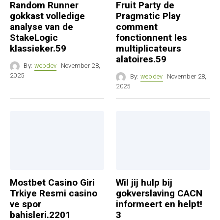
Random Runner
Fruit Party de
gokkast volledige
Pragmatic Play
analyse van de
comment
StakeLogic
fonctionnent les
klassieker.59
multiplicateurs
alatoires.59
By:
webdev
November 28,
2025
By:
webdev
November 28,
2025
Mostbet Casino Giri
Wil jij hulp bij
Trkiye Resmi casino
gokverslaving CACN
ve spor
informeert en helpt!
bahisleri.2201
3