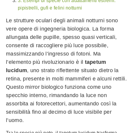
3. Esempi di specie con adattamenti estremi:
pipistrelli, gufi e felini notturni
Le strutture oculari degli animali notturni sono
vere opere di ingegneria biologica. La forma
allungata delle pupille, spesso quasi verticali,
consente di raccogliere più luce possibile,
massimizzando l’ingresso di fotoni. Ma
l’elemento più rivoluzionario è il
tapetum
lucidum
, uno strato riflettente situato dietro la
retina, presente in molti mammiferi e alcuni rettili.
Questo mirror biologico funziona come uno
specchio interno, rimandando la luce non
assorbita ai fotorecettori, aumentando così la
sensibilità fino al decimo di luce visibile per
l’uomo.
Tra le specie più note, il tapetum lucidum trasforma