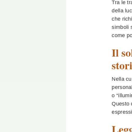
Tra le t
della luc
che rich
simboli 
come por
Il s
stori
Nella cu
personal
o “illum
Questo c
espressi
Legg