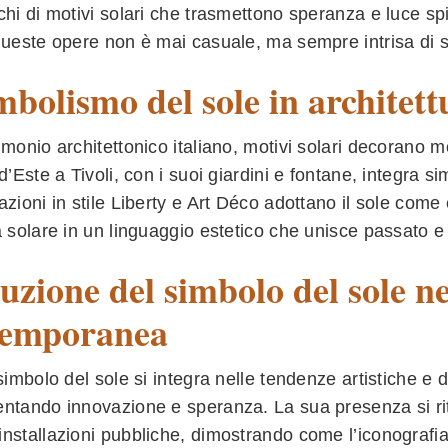
chi di motivi solari che trasmettono speranza e luce sp
queste opere non è mai casuale, ma sempre intrisa di si
imbolismo del sole in architett
imonio architettonico italiano, motivi solari decorano m
 d’Este a Tivoli, con i suoi giardini e fontane, integra
azioni in stile Liberty e Art Déco adottano il sole com
a solare in un linguaggio estetico che unisce passato e
uzione del simbolo del sole ne
temporanea
 simbolo del sole si integra nelle tendenze artistiche 
ntando innovazione e speranza. La sua presenza si ritr
nstallazioni pubbliche, dimostrando come l’iconografi