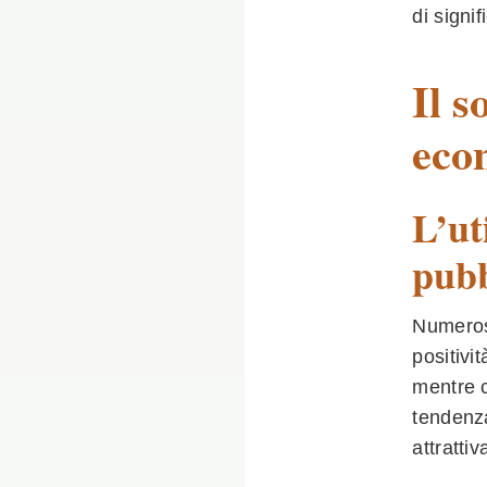
di signif
Il s
eco
L’ut
pubb
Numerose
positivi
mentre c
tendenza
attrattiv