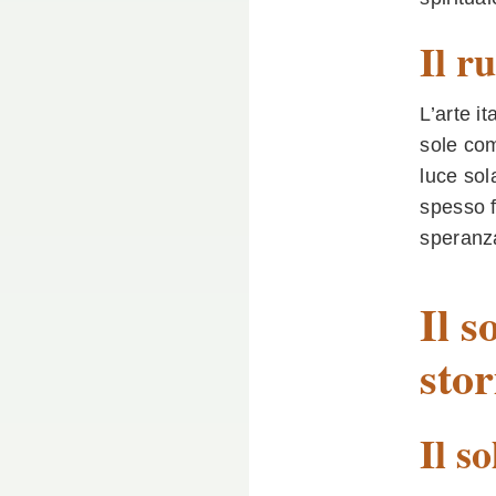
Il r
L’arte i
sole com
luce sol
spesso f
speranza
Il s
stor
Il so