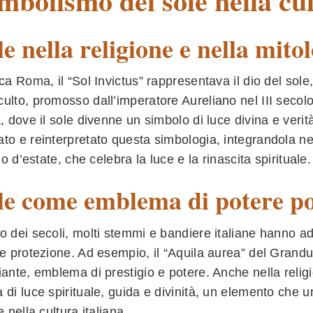
imbolismo del sole nella cu
ole nella religione e nella mito
ica Roma, il “Sol Invictus” rappresentava il dio del sole,
ulto, promosso dall’imperatore Aureliano nel III secolo
a, dove il sole divenne un simbolo di luce divina e verità
to e reinterpretato questa simbologia, integrandola nei r
zio d’estate, che celebra la luce e la rinascita spirituale.
ole come emblema di potere pol
o dei secoli, molti stemmi e bandiere italiane hanno ad
 e protezione. Ad esempio, il “Aquila aurea” del Grand
iante, emblema di prestigio e potere. Anche nella relig
 di luce spirituale, guida e divinità, un elemento che u
e nella cultura italiana.