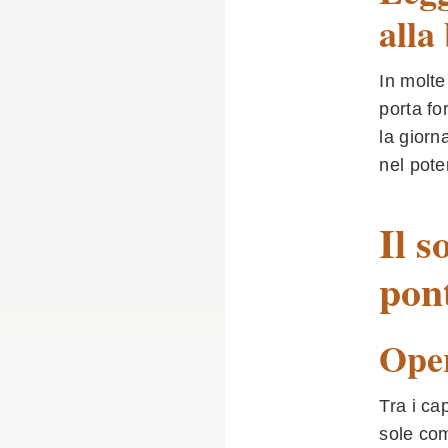
alla
In molte
porta fo
la giorn
nel pote
Il s
pont
Oper
Tra i ca
sole com