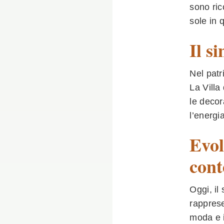
sono ric
sole in 
Il s
Nel patr
La Villa
le decor
l’energi
Evol
con
Oggi, il
rapprese
moda e i