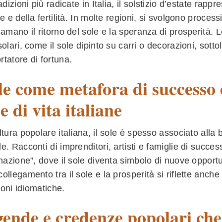
radizioni più radicate in Italia, il solstizio d’estate r
e e della fertilità. In molte regioni, si svolgono processio
iamano il ritorno del sole e la speranza di prosperità. 
solari, come il sole dipinto su carri o decorazioni, sotto
tatore di fortuna.
ole come metafora di successo 
e di vita italiane
ltura popolare italiana, il sole è spesso associato alla
e. Racconti di imprenditori, artisti e famiglie di succe
inazione”, dove il sole diventa simbolo di nuove opport
ollegamento tra il sole e la prosperità si riflette anche
oni idiomatiche.
ende e credenze popolari che 