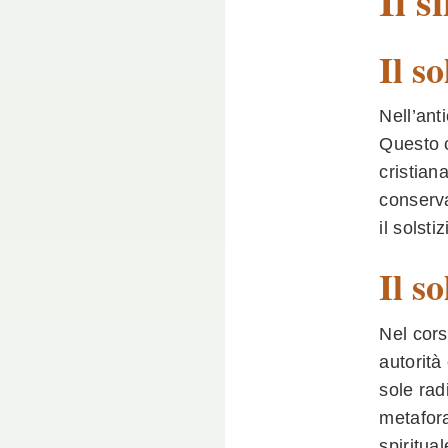
Il s
Il s
Nell’ant
Questo c
cristian
conserva
il solsti
Il s
Nel cors
autorità
sole rad
metafora
spiritual