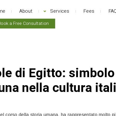
me
About
Services
Fees
FAQ
Book a Free Consultation
ole di Egitto: simbolo
una nella cultura ital
 nel corso della storia umana, ha rappresentato molto p