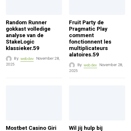
Random Runner
Fruit Party de
gokkast volledige
Pragmatic Play
analyse van de
comment
StakeLogic
fonctionnent les
klassieker.59
multiplicateurs
alatoires.59
By:
webdev
November 28,
2025
By:
webdev
November 28,
2025
Mostbet Casino Giri
Wil jij hulp bij