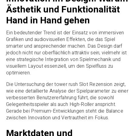
Ästhetik und Funktionalität
Hand in Hand gehen
Ein bedeutender Trend ist der Einsatz von immersiven
Grafiken und audiovisuellen Effekten, die das Spiel
smarter und ansprechender machen. Das Design darf
jedoch nicht nur oberflächlich attraktiv sein; vielmehr ist
eine strategische Integration von Spielmechanik und
visuellem Layout essenziell, um den Spielfluss zu
optimieren.
Die Untersuchung der tower rush Slot Rezension zeigt,
wie eine detaillierte Analyse der Spielparameter zu einer
verbesserten Benutzererfahrung führt, die sowohl
Gelegenheitsspieler als auch High-Roller anspricht.
Gerade bei Premium-Entwicklungen steht die Balance
zwischen Innovation und Vertrautheit im Fokus.
Marktdaten und