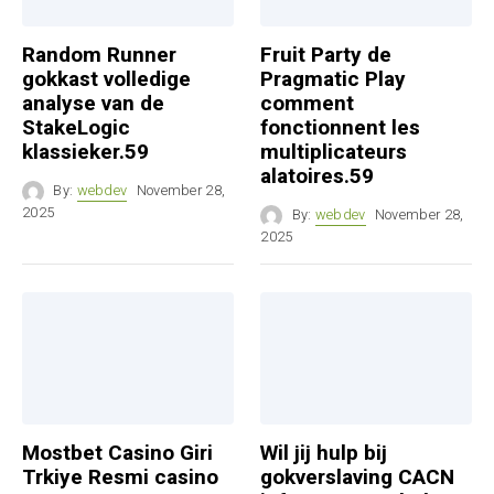
Random Runner
Fruit Party de
gokkast volledige
Pragmatic Play
analyse van de
comment
StakeLogic
fonctionnent les
klassieker.59
multiplicateurs
alatoires.59
By:
webdev
November 28,
2025
By:
webdev
November 28,
2025
Mostbet Casino Giri
Wil jij hulp bij
Trkiye Resmi casino
gokverslaving CACN