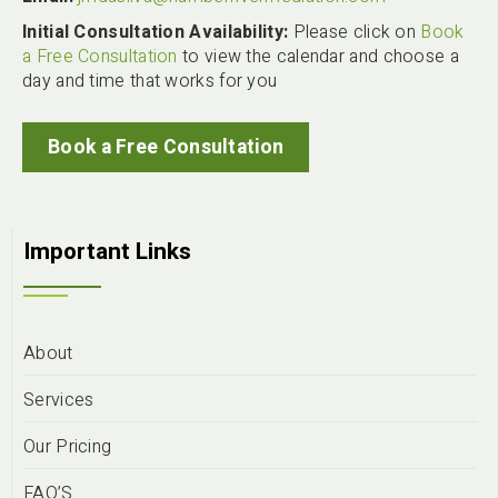
Initial Consultation Availability:
Please click on
Book
a Free Consultation
to view the calendar and choose a
day and time that works for you
Book a Free Consultation
Important Links
About
Services
Our Pricing
FAQ’S