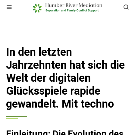
In den letzten
Jahrzehnten hat sich die
Welt der digitalen
Glücksspiele rapide
gewandelt. Mit techno
Einleitung: Die Evolution des