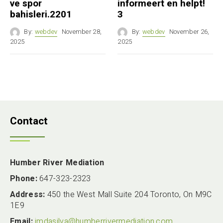
ve spor
informeert en helpt!
bahisleri.2201
3
By:
webdev
November 28,
By:
webdev
November 26,
2025
2025
Contact
Humber River Mediation
Phone:
647-323-2323
Address:
450 the West Mall Suite 204 Toronto, On M9C
1E9
Email:
jmdasilva@humberrivermediation.com