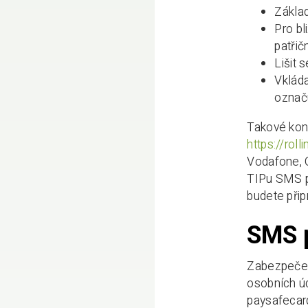
Zákla
Pro bl
patřič
Lišit 
Vkláda
označ
Takové kont
https://roll
Vodafone, O
TIPu SMS pl
budete přip
SMS p
Zabezpečení
osobních úd
paysafecard