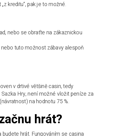
„z kreditu“, pak je to možné.
lad, nebo se obraťte na zákaznickou
ty, nebo tuto možnost zábavy alespoň
ven v drtivé většině casin, tedy
ad Sazka Hry, není možné vložit peníze za
 (návratnost) na hodnotu 75 %.
 začnu hrát?
na budete hrát. Fungováním se casina