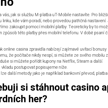
ino
 vás, jak si službu M-platba uT-Mobile nastavíte. Pro bliž
 linku, kde vám poradí, nebo provedou patřičná nastavení.
mo zakoupit pomocí mobilní platby. Teoreticky by to mož
n způsob této platby přes mobilní telefonu. V době psaní
 online casina zpravidla nabízejí zajímavé uvítací bonusy za
omu, že počítače nikdy nespí, si můžete ze svého mobilu za
uše si můžete pořídit kupony na Netflix, Steam a další.
i vkladu postupovat popisujeme níže.
 lze další metody jako je například bankovní převod, platb
buji si stáhnout casino a
rdních her?