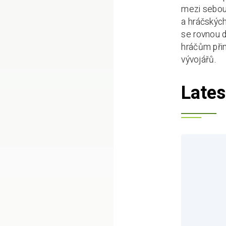
mezi sebou 
a hráčských
se rovnou d
hráčům přin
vývojářů.
Lates