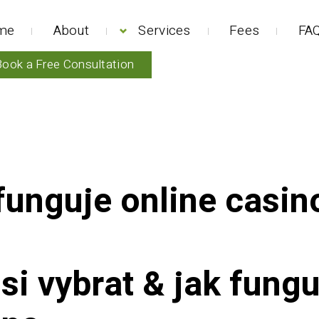
me
About
Services
Fees
FAQ
Book a Free Consultation
 funguje online casin
si vybrat & jak fungu