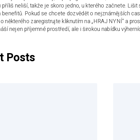
příliš neliší, takže je skoro jedno, u kterého začnete. Liš
 benefitů. Pokud se chcete dozvědět o nejznámějších casi
o některého zaregistrujte kliknutím na „HRAJ NYNÍ“ a prost
áší nejen příjemné prostředí, ale i širokou nabídku výher
t Posts