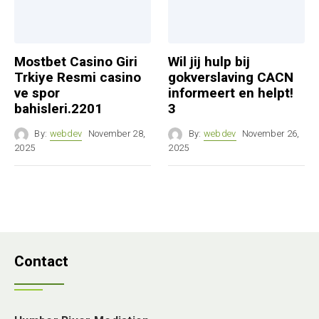
Mostbet Casino Giri
Wil jij hulp bij
Trkiye Resmi casino
gokverslaving CACN
ve spor
informeert en helpt!
bahisleri.2201
3
By:
webdev
November 28,
By:
webdev
November 26,
2025
2025
Contact