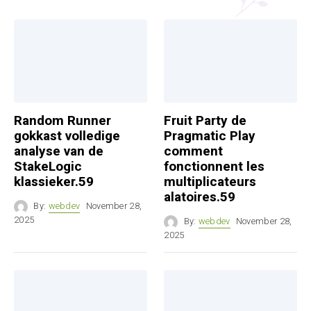
Random Runner
Fruit Party de
gokkast volledige
Pragmatic Play
analyse van de
comment
StakeLogic
fonctionnent les
klassieker.59
multiplicateurs
alatoires.59
By:
webdev
November 28,
2025
By:
webdev
November 28,
2025