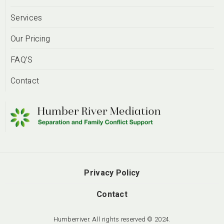
Services
Our Pricing
FAQ’S
Contact
Privacy Policy
Contact
Humberriver. All rights reserved © 2024.