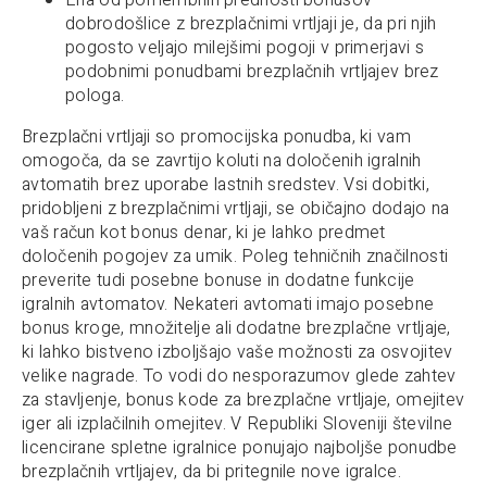
Ena od pomembnih prednosti bonusov
dobrodošlice z brezplačnimi vrtljaji je, da pri njih
pogosto veljajo milejšimi pogoji v primerjavi s
podobnimi ponudbami brezplačnih vrtljajev brez
pologa.
Brezplačni vrtljaji so promocijska ponudba, ki vam
omogoča, da se zavrtijo koluti na določenih igralnih
avtomatih brez uporabe lastnih sredstev. Vsi dobitki,
pridobljeni z brezplačnimi vrtljaji, se običajno dodajo na
vaš račun kot bonus denar, ki je lahko predmet
določenih pogojev za umik. Poleg tehničnih značilnosti
preverite tudi posebne bonuse in dodatne funkcije
igralnih avtomatov. Nekateri avtomati imajo posebne
bonus kroge, množitelje ali dodatne brezplačne vrtljaje,
ki lahko bistveno izboljšajo vaše možnosti za osvojitev
velike nagrade. To vodi do nesporazumov glede zahtev
za stavljenje, bonus kode za brezplačne vrtljaje, omejitev
iger ali izplačilnih omejitev. V Republiki Sloveniji številne
licencirane spletne igralnice ponujajo najboljše ponudbe
brezplačnih vrtljajev, da bi pritegnile nove igralce.