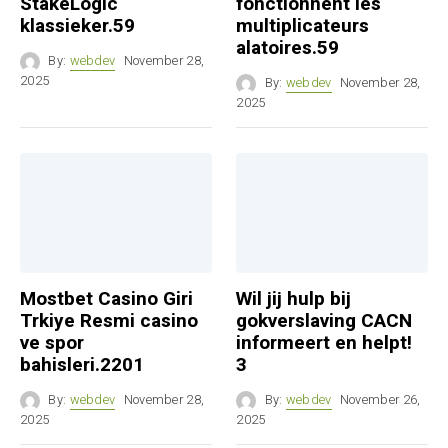
StakeLogic
fonctionnent les
klassieker.59
multiplicateurs
alatoires.59
By:
webdev
November 28,
2025
By:
webdev
November 28,
2025
Mostbet Casino Giri
Wil jij hulp bij
Trkiye Resmi casino
gokverslaving CACN
ve spor
informeert en helpt!
bahisleri.2201
3
By:
webdev
November 28,
By:
webdev
November 26,
2025
2025