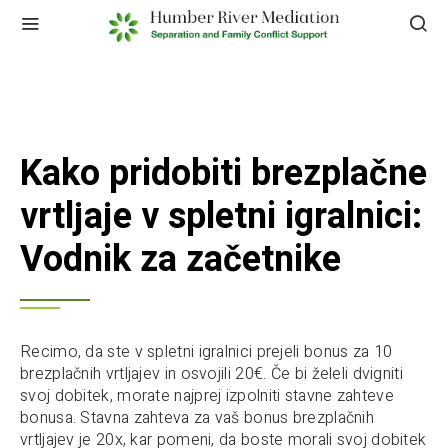
Kako pridobiti brezplačne
vrtljaje v spletni igralnici:
Vodnik za začetnike
Recimo, da ste v spletni igralnici prejeli bonus za 10
brezplačnih vrtljajev in osvojili 20€. Če bi želeli dvigniti
svoj dobitek, morate najprej izpolniti stavne zahteve
bonusa. Stavna zahteva za vaš bonus brezplačnih
vrtljajev je 20x, kar pomeni, da boste morali svoj dobitek