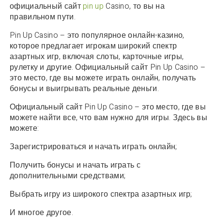
официальный сайт
pin up
Casino, то вы на
правильном пути.
Pin Up Casino – это популярное онлайн-казино,
которое предлагает игрокам широкий спектр
азартных игр, включая слоты, карточные игры,
рулетку и другие. Официальный сайт Pin Up Casino –
это место, где вы можете играть онлайн, получать
бонусы и выигрывать реальные деньги.
Официальный сайт Pin Up Casino – это место, где вы
можете найти все, что вам нужно для игры. Здесь вы
можете:
Зарегистрироваться и начать играть онлайн;
Получить бонусы и начать играть с
дополнительными средствами;
Выбрать игру из широкого спектра азартных игр;
И многое другое.