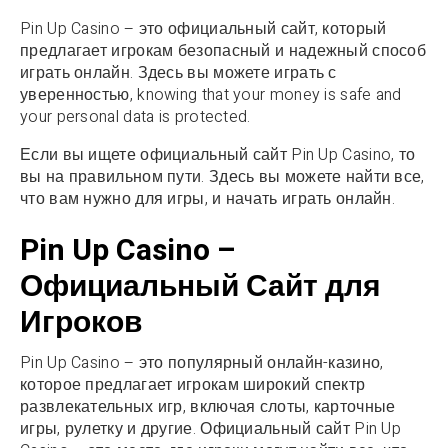
Pin Up Casino – это официальный сайт, который
предлагает игрокам безопасный и надежный способ
играть онлайн. Здесь вы можете играть с
уверенностью, knowing that your money is safe and
your personal data is protected.
Если вы ищете официальный сайт Pin Up Casino, то
вы на правильном пути. Здесь вы можете найти все,
что вам нужно для игры, и начать играть онлайн.
Pin Up Casino –
Официальный Сайт для
Игроков
Pin Up Casino – это популярный онлайн-казино,
которое предлагает игрокам широкий спектр
развлекательных игр, включая слоты, карточные
игры, рулетку и другие. Официальный сайт Pin Up