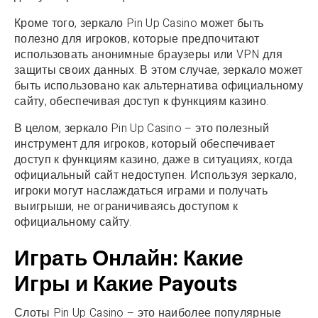
Кроме того, зеркало Pin Up Casino может быть
полезно для игроков, которые предпочитают
использовать анонимные браузеры или VPN для
защиты своих данных. В этом случае, зеркало может
быть использовано как альтернатива официальному
сайту, обеспечивая доступ к функциям казино.
В целом, зеркало Pin Up Casino – это полезный
инструмент для игроков, который обеспечивает
доступ к функциям казино, даже в ситуациях, когда
официальный сайт недоступен. Используя зеркало,
игроки могут наслаждаться играми и получать
выигрыши, не ограничиваясь доступом к
официальному сайту.
Играть Онлайн: Какие
Игры и Какие Payouts
Слоты Pin Up Casino – это наиболее популярные