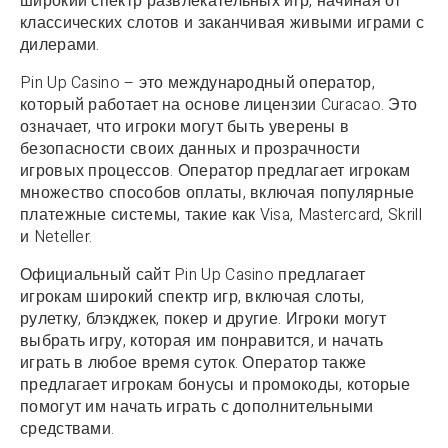
широкий спектр развлекательных игр, начиная от
классических слотов и заканчивая живыми играми с
дилерами.
Pin Up Casino – это международный оператор,
который работает на основе лицензии Curacao. Это
означает, что игроки могут быть уверены в
безопасности своих данных и прозрачности
игровых процессов. Оператор предлагает игрокам
множество способов оплаты, включая популярные
платежные системы, такие как Visa, Mastercard, Skrill
и Neteller.
Официальный сайт Pin Up Casino предлагает
игрокам широкий спектр игр, включая слоты,
рулетку, блэкджек, покер и другие. Игроки могут
выбрать игру, которая им понравится, и начать
играть в любое время суток. Оператор также
предлагает игрокам бонусы и промокоды, которые
помогут им начать играть с дополнительными
средствами.