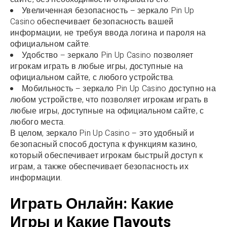
Увеличенная безопасность – зеркало Pin Up
Casino обеспечивает безопасность вашей
информации, не требуя ввода логина и пароля на
официальном сайте.
Удобство – зеркало Pin Up Casino позволяет
игрокам играть в любые игры, доступные на
официальном сайте, с любого устройства.
Мобильность – зеркало Pin Up Casino доступно на
любом устройстве, что позволяет игрокам играть в
любые игры, доступные на официальном сайте, с
любого места.
В целом, зеркало Pin Up Casino – это удобный и
безопасный способ доступа к функциям казино,
который обеспечивает игрокам быстрый доступ к
играм, а также обеспечивает безопасность их
информации.
Играть Онлайн: Какие
Игры и Какие Пayouts