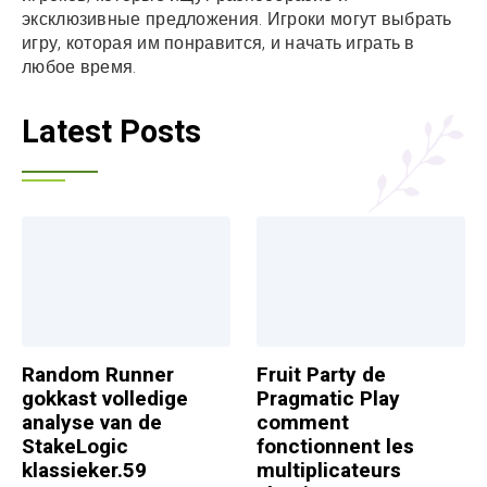
эксклюзивные предложения. Игроки могут выбрать
игру, которая им понравится, и начать играть в
любое время.
Latest Posts
Random Runner
Fruit Party de
gokkast volledige
Pragmatic Play
analyse van de
comment
StakeLogic
fonctionnent les
klassieker.59
multiplicateurs