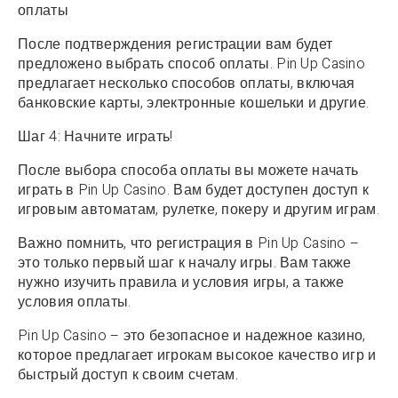
оплаты
После подтверждения регистрации вам будет
предложено выбрать способ оплаты. Pin Up Casino
предлагает несколько способов оплаты, включая
банковские карты, электронные кошельки и другие.
Шаг 4: Начните играть!
После выбора способа оплаты вы можете начать
играть в Pin Up Casino. Вам будет доступен доступ к
игровым автоматам, рулетке, покеру и другим играм.
Важно помнить, что регистрация в Pin Up Casino –
это только первый шаг к началу игры. Вам также
нужно изучить правила и условия игры, а также
условия оплаты.
Pin Up Casino – это безопасное и надежное казино,
которое предлагает игрокам высокое качество игр и
быстрый доступ к своим счетам.