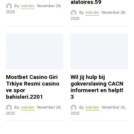
alatoires.59
By:
webdev
November 28,
2025
By:
webdev
November 28,
2025
Mostbet Casino Giri
Wil jij hulp bij
Trkiye Resmi casino
gokverslaving CACN
ve spor
informeert en helpt!
bahisleri.2201
3
By:
webdev
November 28,
By:
webdev
November 26,
2025
2025